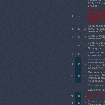
Евангелие: Јо
17:14,17:23
;
А
4:9,4:16
;
Пренос на м
архиепископ
Н
9
27
Светите Сед
Антуса
;
Сто 
Тракија.
;
Светите апо
П
10
28
маченик Јули
маченик Евст
Светиот мач
В
11
29
маченичка Те
Светите апос
С
12
30
Светиот све
Полихрониј,
Свети Евдок
Ч
13
31
Ариматеја
;
Преображенс
нивната мајк
П
14
1
на Чесниот К
Александар, 
Откривање и
архиѓакон С
С
15
2
Римски и дру
Московски
;
11 седмица по
Евангелие: Ма
Преподобните
Н
16
3
Преподобен 
Светите сед
П
17
4
Рамноапост