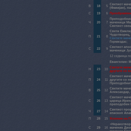
Светиот маче
В
18
5
(Фавијан), п
С
19
6
Преображени
Преподобнио
Ч
20
7
маченици Ма
Светиот све
Свети Емили
Чудотворец,
П
21
8
Светите мач
Гормиздас
;
Светиот апос
С
22
9
маченици Јул
12 седмица по
Евангелие: Ма
Светите маче
Н
23
10
другите со н
Светиот мач
П
24
11
другите со н
Преподобнит
Светите маче
В
25
12
Александар,
Светиот мач
С
26
13
царица Ирин
преподобен
Светиот прор
Ч
27
14
епископ Апа
П
28
15
Успение на 
+
Неракотворн
С
29
16
маченик Ди