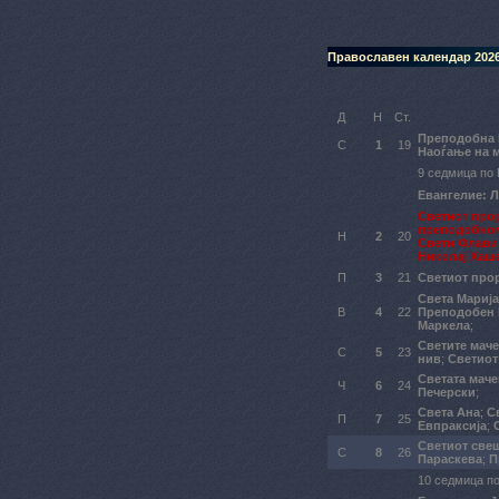
Православен календар 202
Д
Н
Ст.
Преподобна
С
1
19
Наоѓање на 
9 седмица по 
Евангелие: Л
Светиот про
преподобно
Н
2
20
Свети Флавиј
Николај Хаш
П
3
21
Светиот про
Света Мариј
В
4
22
Преподобен 
Маркела
;
Светите мач
С
5
23
нив
;
Светиот
Светата мач
Ч
6
24
Печерски
;
Света Ана
;
С
П
7
25
Евпраксија
;
Светиот све
С
8
26
Параскева
;
П
10 седмица по