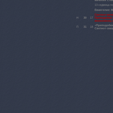
маченик Ста
13 седмица по
Евангелие: Ма
Светиот мач
Н
30
17
Преподобен 
иконописец 
+
Преподобен
П
31
18
Светиот све