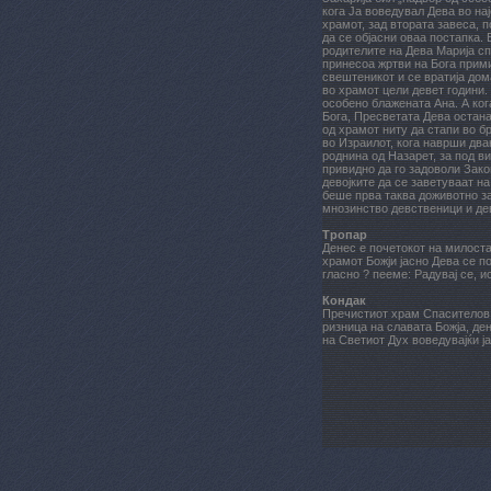
кога Ја воведувал Дева во на
храмот, зад втората завеса, 
да се објасни оваа постапка.
родителите на Дева Марија сп
принесоа жртви на Бога прими
свештеникот и се вратија дом
во храмот цели девет години.
особено блажената Ана. А ког
Бога, Пресветата Дева остана
од храмот ниту да стапи во бр
во Израилот, кога наврши два
роднина од Назарет, за под в
привидно да го задоволи Зако
девојките да се заветуваат н
беше прва таква доживотно за
мнозинство девственици и де
Тропар
Денес е почетокот на милоста
храмот Божји јасно Дева се по
гласно ? пееме: Радувај се, 
Кондак
Пречистиот храм Спасителов,
ризница на славата Божја, де
на Светиот Дух воведувајќи ја