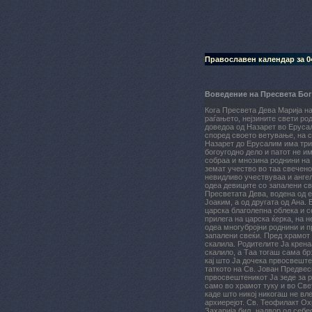
Православен календар за 04
Воведение на Пресвета Бо
Кога Пресвета Дева Марија на
раѓањето, нејзините свети ро
доведоа од Назарет во Ерусал
според своето ветување, на с
Назарет до Ерусалим има три 
богоугодно дело и патот не и
собраа и мнозина роднини на 
земат учество во таа свечено
невидливо учествуваа и анге
одеа девиците со запалени св
Пресветата Дева, водена од е
Јоаким, а од другата од Ана.
царска благолепна облека и с
прилега на царска ќерка, на н
одеа многубројни роднини и п
запалени свеќи. Пред храмот
скалила. Родителите Ја крена
скалило, а Таа тогаш сама брз
кај што Ја дочека првосвеште
таткото на Св. Јован Предвес
првосвештеникот Ја зеде за р
само во храмот туку и во Св
каде што никој никогаш не вл
архиерејот. Св. Теофилакт Ох
Захарија бил „надвор од себе