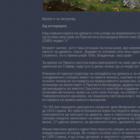
Време е за литургија.
Од историјата
Над главната врата на црквата стои копија на мермерната пло
од основа овој храм на Пресветата Богородица Милостива (
(1080) индикт 3.“
Вториот натпис, исто така испишан на грчки јазик, врз мерм
наосот на црквата, гласи: „Бидејќи ги положив сите мои наде
служител, ти го принесувам Тебе, Владичице, овој храм.“
За време на Првата светска војна оригиналите на овие две 
однесени во Софија, каде што и денес можат да се видат во
Изворни историски податоци за изградбата на црквата и за н
секојдневниот соборен живот на првите монаси, наоѓаме и во
познати типици во историјата на православното монаштво, к
игуманија на манaстирот е Пресвета Богородица, додека на
организацијата на животот.Заштитен со хрисобули издадени
полагајќи автономно право на сите свои поседи, на изборот
Тивериополските архиереи, на локалната световна власт, па
историјата на православното монаштво.
По XIII век пишаните документи сведочат дека Велјушкиот м
до 1913 година. Во првата Балканска војна последните ивер
скапоцености од трезорот на црквата, како и севкупната до
трезори сведочи записникот на инвентарот на црквата од 1164
икони, 17 царски грамоти, на архивските книги, црковните од
Манастирската црква е единствен присутен сведок за сите п
илјадагодишна историја. Во својата основа таа е четириконх
во 1080 година, и од тогаш датираат и нартексот и јужниот 