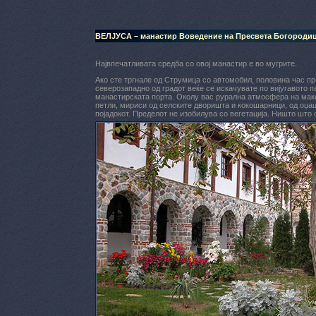
ВЕЛЈУСА – манастир Воведение на Пресвета Богородиц
Највпечатливата средба со овој манастир е во мугрите.
Ако сте тргнале од Струмица со автомобил, половина час пр
северозападно од градот веќе се искачувате по вијугавото па
манастирската порта. Околу вас рурална атмосфера на маке
петли, мириси од селските дворишта и кокошарници, од оџац
појадокот. Пределот не изобилува со вегетација.
Ништо што о