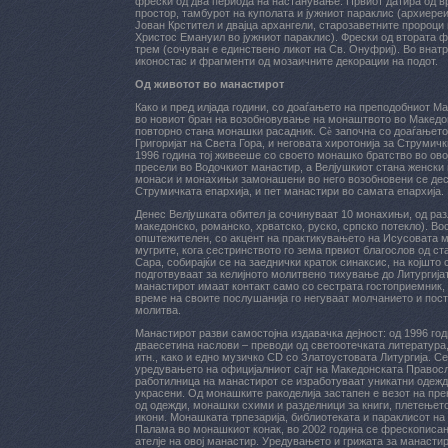
фрески од два периода на настанување. Првиот датира од в
простор, тамбурот на куполата и јужниот параклис (архиереи
Јован Крстител и двајца архангели, старозаветните пророци
Христос Емануил во јужниот параклис). Фрески од втората фа
трем (сочуван е единствено ликот на Св. Онуфриј). Во внат
иконостас и фрагменти од мозаичните декорации на подот.
Од животот во манастирот
Како и пред илјада години, со доаѓањето на преподобниот Ма
во новиот бран на возобновување на монаштвото во Македо
повторно стана монашки расадник. С
ѐ
започна со доаѓањето
Григоријат на Света Гора, и неговата хиротонија за Струмич
1996 година тој живееше со своето монашко братство во овој
пресели во Водочкиот манастир, а Велјушкиот стана женски 
монаси и монахињи замонашени во него возобновени се дес
Струмичката епархија, и пет манастири во самата епархија.
Денес Велјушката обител ја сочинуваат 10 монахињи, од ра
македонско, романско, хрватско, руско, српско потекло). Во
општежителен, со акцент на практикувањето на Исусовата м
мугрите, кога сестринството го зема првиот благослов од с
Сара, собирајќи се на заеднички краток синаксис, на којшто
подготвуваат за келијното молитвено тихување до Литургијат
манастирот имаат контакт само со сестрата гостоприемник, 
време на своите послушанија го негуваат молчанието и пос
молитва.
Манастирот разви самостојна издавачка дејност: од 1996 год
дваесетина наслови – преводи од светоотечката литература
итн., како и едно музичко CD со Златоустовата Литургија. С
уредувањето на официјалниот сајт на Македонската Правос
работилница на манастирот се изработуваат уникатни одежд
украсени. Од монашките ракоделија застапен е везот на пре
од одежди, монашки схими и разделници за книги, плетењет
икони. Монашката трпезарија, библиотеката и параклисот на 
Палама во монашкиот конак, во 2002 година се фрескописан
ателје на овој манастир. Уредувањето и грижата за манастир