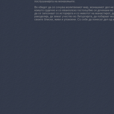
послушанијата на монахињите.
Во обидот да се сочува молитвениот мир, монашкиот дел не 
коишто срдечно и со евангелско гостољубие се дочекани во 
да се запознаат со историјата и со животот на манастирот, 
ракоделија, да земат учество во Литургијата, да побараат м
своите блиски, живи и упокоени. Со себе да понесат дел од 