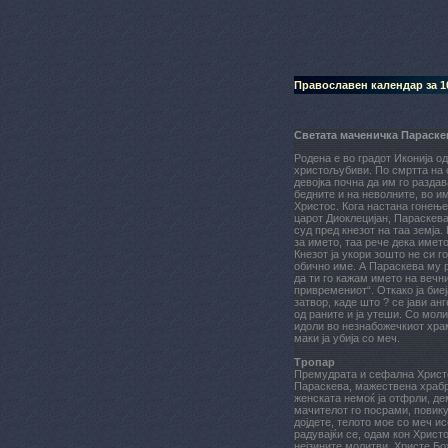
Православен календар за 10
Светата маченичка Параскев
Родена е во градот Иконија од
христољубиви. По смртта на 
девојка почна да им го раздав
бедните и на неволните, во и
Христос. Кога настана гонење
царот Диоклецијан, Параскев
суд пред кнезот на таа земја.
за името, таа рече дека името
Кнезот ја укори зошто не си г
обично име. А Параскева му 
да ти го кажам името на вечни
привремениот“. Откако ја биеј
затвор, каде што ? се јави ан
од раните и ја утеши. Со моли
идоли во незнабожечкиот храм
маки ја убија со меч.
Тропар
Премудрата и сефална Христ
Параскева, мажествена храбр
женската немоќ ја отфрли, де
мачителот го посрами, повикув
дојдете, телото мое со меч исе
радувајќи се, одам кон Христ
нејзините молитви, Христе Бо