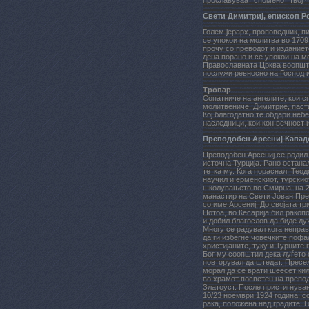
прославуваат споменот твој ч
Свети Димитриј, епископ Р
Голем јерарх, проповедник, п
се упокои на молитва во 1709
прочу со преводот и изданиет
дена порано и се упокои на мо
Православната Црква воопшто
послужи ревносно на Господ 
Тропар
Сопатниче на ангелите, кои с
молитвениче, Димитрие, пасти
Кој благодатно те обдари неб
наследници, кои кон вечност и
Преподобен Арсениј Капад
Преподобен Арсениј се родил 
источна Турција. Рано останал
тетка му. Кога пораснал, Теод
научил и ерменскиот, турски
школувањето во Смирна, на 2
манастир на Свети Јован Пре
со име Арсениј. До својата тр
Потоа, во Кесарија бил рако
и добил благослов да биде ду
Многу се радувал кога неправ
да ги избегне човечките пофа
христијаните, туку и Турците
Бог му соопштил дека луѓето о
повторувал да штедат. Пресел
морал да се врати шеесет кил
во храмот посветен на препо
Златоуст. После пристигнува
10/23 ноември 1924 година, с
рака, положена над градите. 