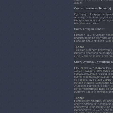
души!
Светиот маченик Теренциј
Од Сирија. Пострада за Христ
жена му. Тогаш пострадаа и н
многу маки, при коишто се јав
беа убиени со меч.
Свети Стефан Саваит
Писател на многубројни прек
подвизуваше во обителта на 
Подоцна беше епископ. Мирно 
Тропар
Ти кој со ангелите претстоиш
милоста Христова во бестраст
сите, моли се за нас, свет е
Свети Атанасиј, патријарх 
Противник на унијата со Рим, 
1282 г.). Од детството беше а
својата морална строгост го 
повлече во неговиот манастир
од порано. Му се јави Самиот
остави стадото на волците. Ко
Андроник повторно го врати н
потоа тој повторно тајно се о
животот. Беше чудотворец и 
Тропар
Подвижнику Христов, кој јаре
овците словесни. Испосниче б
приведување на многумина кон
маловерието не му го зеде за 