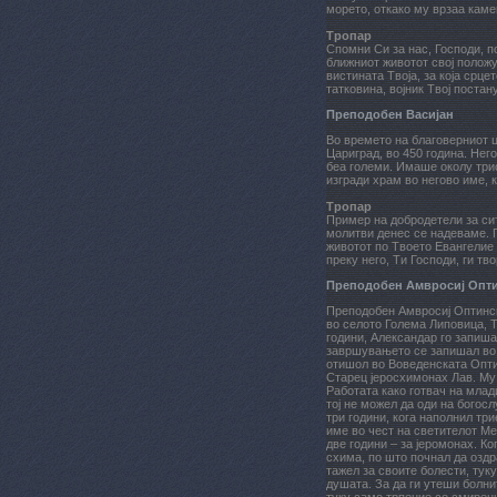
морето, откако му врзаа каме
Тропар
Спомни Си за нас, Господи, п
ближниот животот свој положув
вистината Твоја, за која срце
татковина, војник Твој постан
Преподобен Васијан
Во времето на благоверниот ц
Цариград, во 450 година. Нег
беа големи. Имаше околу трис
изгради храм во негово име, 
Тропар
Пример на добродетели за сит
молитви денес се надеваме. П
животот по Твоето Евангелие 
преку него, Ти Господи, ги тв
Преподобен Амвросиј Опт
Преподобен Амвросиј Оптинск
во селото Голема Липовица, Т
години, Александар го запиш
завршувањето се запишал во 
отишол во Воведенската Оптин
Старец јеросхимонах Лав. Му
Работата како готвач на млад
тој не можел да оди на богос
три години, кога наполнил тр
име во чест на светителот Ме
две години – за јеромонах. К
схима, по што почнал да оздр
тажел за своите болести, тук
душата. За да ги утеши болнит