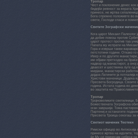
Тропар
Чест и поклонение денес кон 
бидејќи ревност за верата Хри
принесе, не жртва сепаленица
Бога спремно положивте во в
свети, Господи спаси и помилу
Светите Зографски мачени
Кога царот Михаил Палеолог ј
да добие помош против Србит
царот протест против таа униј
Папата му испрати на Михаил 
Гора и изврши такви вараварс
петстотини години. Откако го
Ивер и по другите манастири
им објави претходно на браќат
надвор од манастирот, а оној
дваесет и шестмина луѓе од к
мирјани, манастирски работни
дојдоа Латините ја потпалија 
Христови маченици. Додека ку
Пресвета Богродица. Своите с
година. Истата година во дек
во заштита на Православието,
Тропар
Тројновеликите светилници, Б
Божествената Зографска обите
оган завршија: Тома пастиро
Партениј и останатите подвиж
Пресвета Троица секогаш за н
Светиот маченик Теотекн
Римски офицер во Антиохија в
принесе жртва на идолите, то
ќе Му се принесам себеси на 