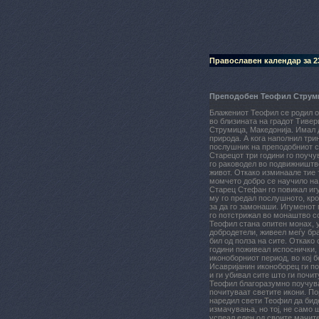
Православен календар за 23
Преподобен Теофил Струм
Блажениот Теофил се родил о
во близината на градот Тивер
Струмица, Македонија. Имал 
природа. А кога наполнил три
послушник на преподобниот 
Старецот три години го поучу
го раководел во подвижништв
живот. Откако изминаале тие т
момчето добро се научило на
Старец Стефан го повикал иг
му го предал послушното, кр
за да го замонаши. Игуменот 
го потстрижал во монаштво с
Теофил стана опитен монах, 
добродетели, живеел меѓу бра
бил од полза на сите. Откако
години поживеал испоснички,
иконоборниот период, во кој 
Исавријанин иконоборец ги п
и ги убивал сите што ги почи
Теофил благоразумно поучув
почитуваат светите икони. По
наредил свети Теофил да бид
измачувања, но тој, не само 
успеал еден од своите мачите