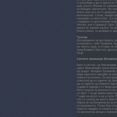
го разубеди и да го врати во
крај, кнезот Ипатик се заложи
ослободен светителот. На св
многу жал што не го довршил 
мачеништво. Сепак, имајќи ран
говорејќи со апостолот: „Се 
страдање го дополнувам недос
Негово, кое е Црквата“ (Кол. 
време ќе замине кај Бог. Ги у
благословил, ги целивал и за
Тропар
Исповедниче на вистината, и
познанието, тебе Теофиле, Хр
на твоето срце, и оттаму ти г
пред Божјиот Престол, душата
Лице.
Светите маченици Евлампиј
Брат и сестра, од Никомидија
царот Максимијан некои верн
од градот. Младиот Евлампиј г
виде царската наредба за про
симна и ја искина. За ова вед
советува да се одрече од Хрис
да се одрече од лажните идол
судијата нареди и го биеја дол
Кога слушна за мачењето на с
со брат ? за да прими маки з
? удри на носoт и на устата. 
тие со силата на името Христо
Најпосле на Евлампиј му ја о
отсекувањето. Тогаш беа пог
Христа гледајќи ги силата и ч
со маченички венци и премин