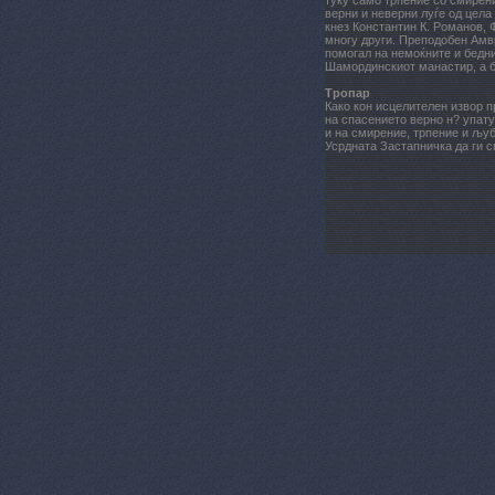
туку само трпение со смирени
верни и неверни луѓе од цела 
кнез Константин К. Романов, Ф
многу други. Преподобен Амв
помогал на немоќните и бедни
Шамординскиот манастир, а б
Тропар
Како кон исцелителен извор п
на спасението верно н? упату
и на смирение, трпение и љу
Усрдната Застапничка да ги 