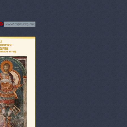
от
 причест
ведта
вниот отец