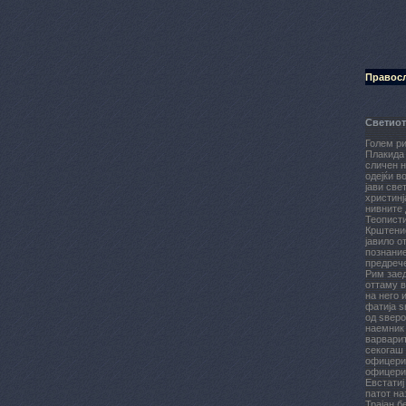
Правосл
Светиот
Голем ри
Плакида 
сличен н
одејќи в
јави све
христинј
нивните 
Теописти
Крштение
јавило о
познание
предрече
Рим заед
оттаму в
на него 
фатија ѕ
од ѕверо
наемник 
варварит
секогаш 
офицери 
офицери,
Евстатиј
патот на
Трајан б