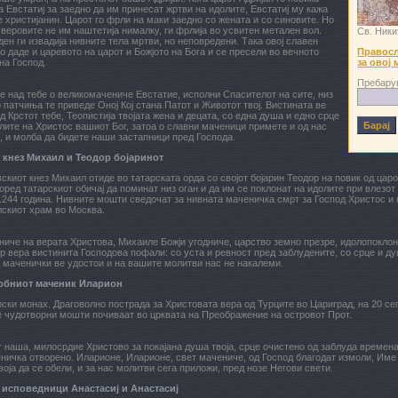
а Евстатиј за заедно да им принесат жртви на идолите, Евстатиј му кажа
 е христијанин. Царот го фрли на маки заедно со жената и со синовите. Но
ѕверовите не им наштетија нималку, ги фрлија во усвитен метален вол.
Св. Ники
ден ги извадија нивните тела мртви, но неповредени. Така овој славен
го даде и царевото на царот и Божјото на Бога и се пресели во вечното
Правосл
на Господ.
за овој 
Пребару
 над тебе о великомачениче Евстатие, исполни Спасителот на сите, низ
патчиња те приведе Оној Кој стана Патот и Животот твој. Вистината ве
д Крстот тебе, Теопистија твојата жена и децата, со една душа и едно срце
лите на Христос вашиот Бог, затоа о славни маченици примете и од нас
 и молба да бидете наши застапници пред Господа.
 кнез Михаил и Теодор бојаринот
скиот кнез Михаил отиде во татарската орда со својот бојарин Теодор на повик од царо
оред татарскиот обичај да поминат низ оган и да им се поклонат на идолите при влезот к
1244 година. Нивните мошти сведочат за нивната маченичка смрт за Господ Христос и 
лскиот храм во Москва.
иче на верата Христова, Михаиле Божји угодниче, царство земно презре, идолопоклон
р вера вистинита Господова пофали: со уста и ревност пред заблудените, со срце и душ
 маченички ве удостои и на вашите молитви нас нe накалеми.
обниот маченик Иларион
ски монах. Драговолно пострада за Христовата вера од Турците во Цариград, на 20 се
 чудотворни мошти почиваат во црквата на Преображение на островот Прот.
 наша, милосрдие Христово за покајана душа твоја, срце очистено од заблуда времен
ничка отворено. Иларионе, Иларионе, свет мачениче, од Господ благодат измоли, Име
воја да се обели, и за нас молитви сега приложи, пред нозе Негови свети.
 исповедници Aнастасиј и Aнастасиј