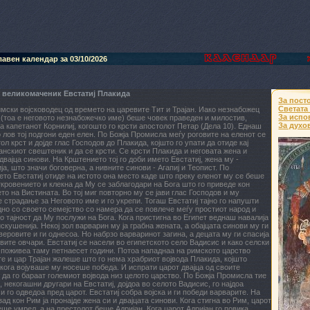
авен календар за 03/10/2026
 великомаченик Евстатиј Плакида
За пост
Светата
мски војсководец од времето на царевите Тит и Трајан. Иако незнабожец
За испо
(тоа е неговото незнабожечко име) беше човек праведен и милостив,
За духо
а капетанот Корнилиј, когошто го крсти апостолот Петар (Дела 10). Еднаш
о лов тој подгони еден елен. По Божја Промисла меѓу роговите на еленот се
тол крст и дојде глас Господов до Плакида, којшто го упати да отиде кај
анскиот свештеник и да се крсти. Се крсти Плакида и неговата жена и
двајца синови. На Крштението тој го доби името Евстатиј, жена му -
ја, што значи боговерна, а нивните синови - Агапиј и Теопист. По
то Евстатиј отиде на истото она место каде што преку еленот му се беше
ткровението и клекна да Му се заблагодари на Бога што го приведе кон
то на Вистината. Во тој миг повторно му се јави глас Господов и му
 страдање за Неговото име и го укрепи. Тогаш Евстатиј тајно го напушти
но со своето семејство со намера да се повлече меѓу простиот народ и
о тајност да Му послужи на Бога. Кога пристигна во Египет веднаш навалија
искушенија. Некој зол варварин му ја грабна жената, а обајцата синови му ги
веровите и ги однесоа. Но набрзо варваринот загина, а децата му ги спасија
вите овчари. Евстатиј се насели во египетското село Вадисис и како селски
поживеа таму петнаесет години. Потоа нападнаа на римското царство
е и цар Трајан жалеше што го нема храбриот војвода Плакида, којшто
кога војуваше му носеше победа. И испрати царот двајца од своите
да го бараат големиот војвода низ целото царство. По Божја Промисла тие
 некогашни другари на Евстатиј, дојдоа во селото Вадисис, го најдоа
 и го одведоа пред царот. Евстатиј собра војска и ги победи варварите. На
зад кон Рим ја пронајде жена си и двајцата синови. Кога стигна во Рим, царот
еше умрел, а на престолот беше Адријан. Кога царот Адријан го повика