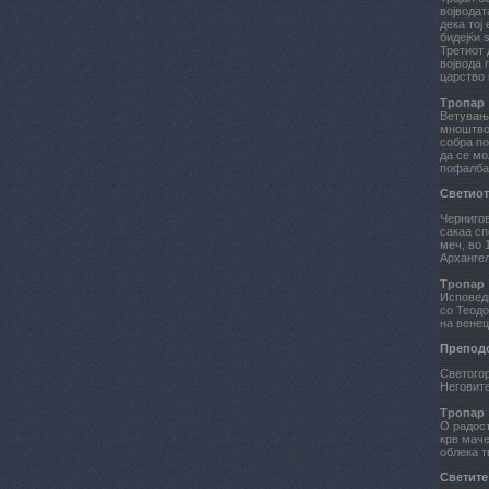
војводат
дека тој
бидејќи 
Третиот 
војвода 
царство 
Тропар
Ветување
мноштво 
собра по
да се мо
пофалба,
Светиот
Чернигов
сакаа сп
меч, во 
Арханге
Тропар
Исповедн
со Теодо
на венец
Препод
Светогор
Неговите
Тропар
О радост
крв маче
облека т
Светите