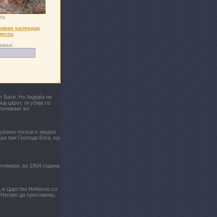
та
авен календар
месец
вање:
т Бати. Но бидејќи не
ај царот, ги убија со
почиваат во
ување погази и заедно
а при Господа Бога, кој
птември, во 1804 година.
а и Царство Небесно со
 Негово да прославиш,