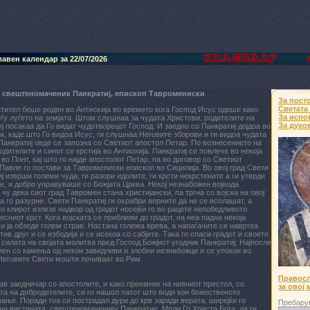
авен календар за 22/07/2026
 свештеномаченик Панкратиј, епископ Тавромениски
За пост
Светата
тител беше роден во Антиохија во времето кога Господ Исус одеше како
За испо
ѓу луѓето на земјата. Штом слушнаа за чудата Христови, родителите на
За духо
ј посакаа да Го видат чудотворецот Господ. И заедно со Панкратиј дојдоа во
, каде што Го видоа Исус, ги слушнаа Неговите зборови и ги видоа чудата
Панкратиј овде се запозна со Светиот апостол Петар. По вознесението на
одителите и синот се крстија во Антиохија. Панкратиј се повлече во некоја
во Понт, кај што го најде апостолот Петар, па во договор со Светиот
Павле го постави за Тавромениски епископ во Сицилија. Во овој град Свети
ј изврши големи чуда, ги разори идолите, ги крсти некрстените а ги утврди
е, и добро управуваше со Божјата Црква. Некој незнабожен војвода
 чу дека сиот град Тавромен стана христијански, па тргна со војска на овој
да го разурне. Свети Панкратиј ги охрабри верните да не се исплашат, а
о клирот излезе надвор од градот носејќи го во рацете непобедливото
чесниот крст. Кога војската се приближи до градот, на неа падна некоја
и ја обзеде голем страв. Настана голема врева, а напаѓачите се навртеа
тив друг и се избодија и се исекоа со сабјите. Така го спаси градот и своето
 силата на својата молитва пред Господ Божјиот угодник Панкратиј. Најпосле
ен со камења од некои завидливи и злобни незнабожци и се упокои во
Неговите Свети мошти почиваат во Рим.
Правосл
ав заедничар со апостолите, и како преемник на нивниот престол, со
за овој 
та на добродетелите, си го нашол патот што води кон божественото
ање. Поради тоа си пострадал дури до крв заради верата, ширејќи го
Пребару
на вистината, свештеномаченику Панкратие. Моли Го Христа Бога, да ги