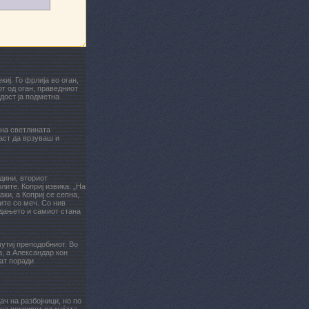
иј. Го фрлија во оган,
т од оган, праведниот
адост ја подметна
 на светлината
ласт да врзуваш и
дини, вториот
лите. Коприј извика: „На
ки, а Коприј се сепна,
вите со меч. Со нив
радањето и самиот стана
мутиј преподобниот. Во
, а Александар кон
ат поради
ч на разбојници, но по