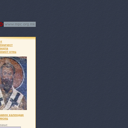
от
 причест
ведта
вниот отец
авен календар
месец
вање: