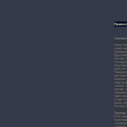
Правосл
Светиот
Овој Све
човек ме
Панкрати
Ерусалим
Негови. 
Господ р
пештера 
апостол 
Панкрати
крстенит
Аквилин,
град за 
самиот с
оружје, 
темнина 
еден про
стадо со
беше уби
Господ. 
Тропар
И по нар
практика
созерцув
словото 