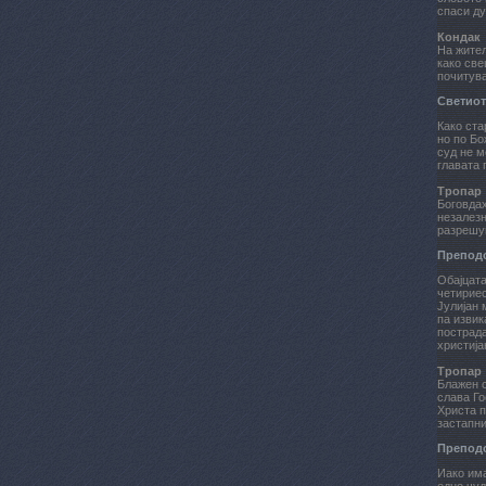
спаси д
Кондак
На жител
како све
почитува
Светиот
Како ста
но по Бо
суд не м
главата 
Тропар
Боговдах
незалезн
разрешув
Преподо
Обајцата
четириес
Јулијан 
па извик
пострада
христија
Тропар
Блажен с
слава Го
Христа п
застапн
Преподо
Иако има