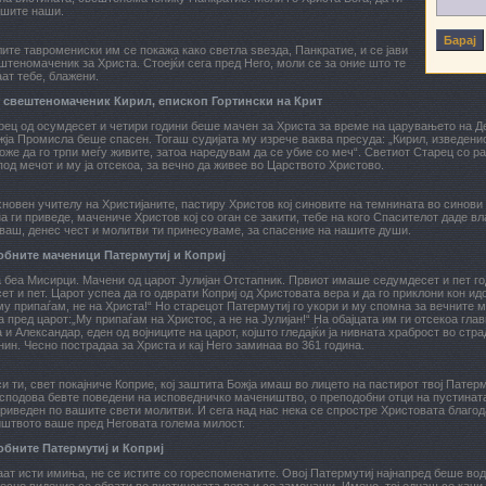
ушите наши.
ите тавромениски им се покажа како светла ѕвезда, Панкратие, и се јави
штеномаченик за Христа. Стоејќи сега пред Него, моли се за оние што те
ат тебе, блажени.
 свештеномаченик Кирил, епископ Гортински на Крит
рец од осумдесет и четири години беше мачен за Христа за време на царувањето на Дек
жја Промисла беше спасен. Тогаш судијата му изрече ваква пресуда: „Кирил, изведенио
оже да го трпи меѓу живите, затоа наредувам да се убие со меч“. Светиот Старец со р
под мечот и му ја отсекоа, за вечно да живее во Царството Христово.
новен учителу на Христијаните, пастиру Христов кој синовите на темнината во синови
а ги приведе, мачениче Христов кој со оган се закити, тебе на кого Спасителот даде в
аш, денес чест и молитви ти принесуваме, за спасение на нашите души.
бните маченици Патермутиј и Коприј
 беа Мисирци. Мачени од царот Јулијан Отстапник. Првиот имаше седумдесет и пет го
ет и пет. Царот успеа да го одврати Коприј од Христовата вера и да го приклони кон идо
му припаѓам, не на Христа!“ Но старецот Патермутиј го укори и му спомна за вечните ма
а пред царот:„Му припаѓам на Христос, а не на Јулијан!“ На обајцата им ги отсекоа гла
 и Александар, еден од војниците на царот, којшто гледајќи ја нивната храброст во ст
нин. Чесно пострадаа за Христа и кај Него заминаа во 361 година.
и ти, свет покајниче Коприе, кој заштита Божја имаш во лицето на пастирот твој Патер
сподова бевте поведени на исповедничко мачеништво, о преподобни отци на пустината
риведен по вашите свети молитви. И сега над нас нека се спростре Христовата благод
иштвото ваше пред Неговата голема милост.
бните Патермутиј и Коприј
ат исти имиња, не се истите со гореспоменатите. Овој Патермутиј најнапред беше вода