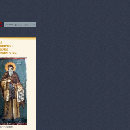
от
 причест
ведта
вниот отец
мополитис