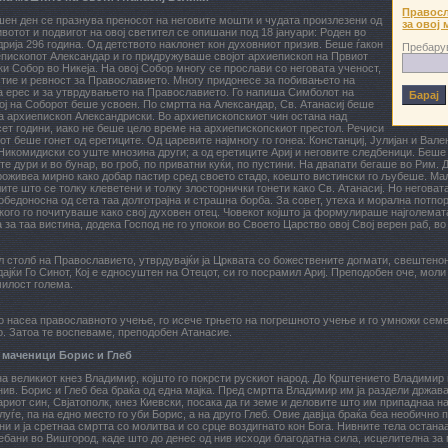
Правосл
ен ден се празнува преносот на неговите мошти и чудата произлезени од
за овој 
ивотот и подвигот на овој светител се опишани под 18 јануари: Роден во
рија 296 година. Од детството наклонет кон духовниот призив. Беше ѓакон
Пребару
епископот Александар и го придружуваше својот архиепископ на Првиот
и Собор во Никеја. На овој Собор многу се прослави со неговата ученост,
тие и ревност за Православието. Многу придонесе за побивањето на
а ерес и за утврдувањето на Православието. Го напиша Симболот на
ој на Соборот беше усвоен. По смртта на Александар, Св. Атанасиј беше
а архиепископ Александриски. Во архиепископскиот чин остана над
ет години, иако не беше цело време на архиепископскиот престол. Речиси
от беше гонет од еретиците. Од царевите најмногу го гонеа: Констанциј, Јулијан и Вале
Никомидиски со уште мнозина други; а од еретиците Ариј и неговите следбеници. Беше
те дури и во бунар, во гроб, по приватни куќи, по пустини. На двапати бегаше во Рим.
оживеа мирно како добар пастир сред своето стадо, коешто вистински го љубеше. Мал
ите што се толку клеветени и толку злосторнички гонети како Св. Атанасиј. Но негова
обедоносна од сета таа долготрајна и страшна борба. За совет, утеха и морална потпо
 кого го почитуваше како свој духовен отец. Човекот којшто ја формулираше најголема
 за таа вистина, додека Господ не го упокои во Своето Царство овој Свој верен раб, во
л столб на Православието, утврдувајќи ја Црквата со божествените догмати, свештено
ајќи Го Синот, Кој е едносуштен на Отецот, си го посрамил Ариј. Преподобен оче, моли 
милост голема.
о насеа православното учење, го исече трњето на погрешното учење и го умножи семе
. Затоа те воспеваме, преподобен Атанасие.
 маченици Борис и Глеб
а великиот кнез Владимир, којшто го покрсти рускиот народ. До Крштението Владимир
нив. Борис и Глеб беа браќа од една мајка. Пред смртта Владимир им ја раздели држава
ариот син, Свјатополк, кнез Киевски, посака да ги земе и деловите што им припаднаа н
луѓе, па на едно место го уби Борис, а на друго Глеб. Овие давјца браќа беа необично 
ни и ја сретнаа смртта со молитва и со срце воздигнато кон Бога. Нивните тела остана
ебани во Вишгород, каде што до денес од нив исходи благодатна сила, исцелителна за 