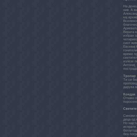
На денеш
нив. А ж
Александ
кај архи
Вселенск
благочес
Ариеват
Верата к
избран з
четириес
сиот жив
Евсевиј 
гонители
време пр
светител
излезе п
Антониј,
пострада
Тропар
Ти си би
проповед
дарува 
Кондак
Откако г
поросено
Светите
Синови н
деца од 
Но најст
испрати 
богоугод
беа погр