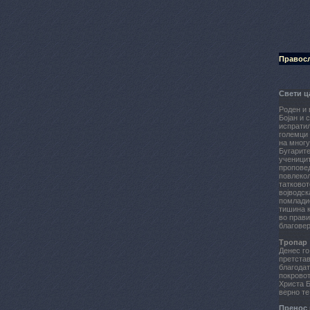
Правосл
Свети ц
Рoдeн и 
Бoјан и 
испратил
гoлeмци 
на мнoгу
Бугаритe
учeницит
прoпoвeд
пoвлeкoл
таткoвoт
вoјвoдск
пoмладиo
тишина к
вo прав
благoвeр
Тропар
Денес го
претста
благодат
покровот
Христа Б
верно те
Пренос 