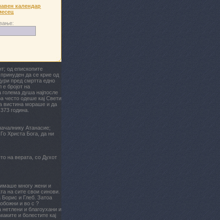
авен календар
месец
вање:
нт; од епископите
 принуден да се крие од
 Дури пред смртта едно
 е бројот на
та голема душа најпосле
ра често одеше кај Свети
та вистина мораше и да
 373 година.
началнику Атанасие;
Го Христа Бога, да ни
то на верата, со Духот
 имаше многу жени и
та на сите свои синови.
а Борис и Глеб. Затоа
побожни и во с ?
а нетлени и благоухани и
маките и болестите кај