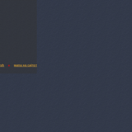
ish
мапа на сајтот