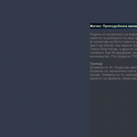
Житие: Преподобната маче
Родена по молитвите на мајка 
извести за раѓањето на овој 
ја посветија на Бога и рано ј
имот кај златар таа нарача т
Света Анастасија, а другото 
злобниот Лав Исавријанин, ик
мачеништво. Пострада во 730
Тропар
Блажена си ти, Теодосијо девс
блажена си, маченичке света, 
оружје, блажена си ти, препод
крилото на Црквата, пред која