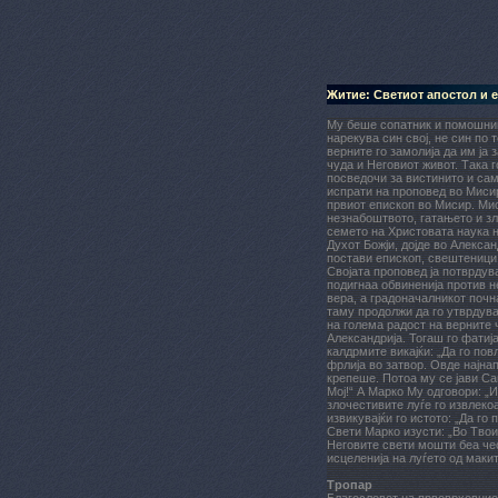
Житие: Светиот апостол и 
Му беше сопатник и помошник
нарекува син свој, не син по 
верните го замолија да им ја
чуда и Неговиот живот. Така 
посведочи за вистинито и сам
испрати на проповед во Мисир
првиот епископ во Мисир. Мис
незнабоштвото, гатањето и з
семето на Христовата наука н
Духот Божји, дојде во Алексан
постави епископ, свештеници 
Својата проповед ја потврдув
подигнаа обвиненија против н
вера, а градоначалникот почна
таму продолжи да го утврдув
на голема радост на верните 
Александрија. Тогаш го фатија
калдрмите викајќи: „Да го пов
фрлија во затвор. Овде најнап
крепеше. Потоа му се јави Са
Мој!“ А Марко Му одговори: „И
злочестивите луѓе го извлекоа
извикувајќи го истото: „Да г
Свети Марко изусти: „Во Твоит
Неговите свети мошти беа чес
исцеленија на луѓето од макит
Тропар