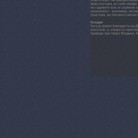
Благословот на првоврховниот
живо постана, во себе имајќи Г
на садовите кои се спремни за
напатените – маченику, кој о
Христово, во Неговото вечно
Кондак
Кога ја прими благодатта на Д
апостоле, и, откако со пропо
приведе при твојот Владика, 