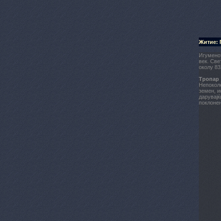
Житие:
Игуменот
век. Све
околу 83
Тропар
Непоколе
земен, и
дарувајќ
поклонен