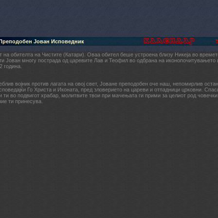
 Преподобен Јован Исповедник
 на обителта на Чистите (Катари). Оваа обител беше устроена близу Никеја во времето
ти Јован многу пострада од царевите Лав и Теофил во одбрана на иконопочитувањето 
2 година.
блив војник против лагата на овој свет, Јоване преподобен оче наш, непомирлив остан
споведајќи Го Христа и Иконата, пред зловерието на цареви и отпадници црковни. Спас
и ти во подвигот храбар, молитвите твои при мачењата ги прими за целиот род човечки
ие ти принесува.