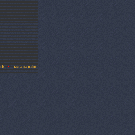
ish
мапа на сајтот