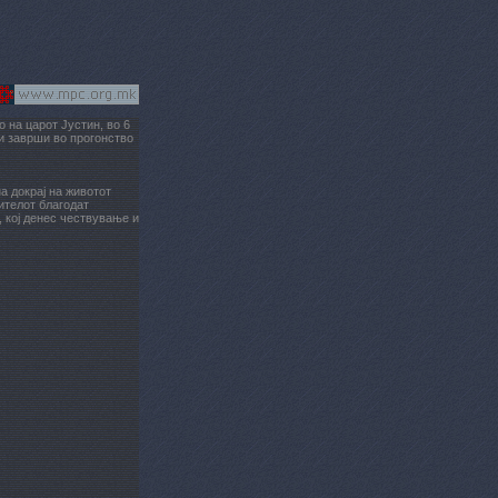
 на царот Јустин, во 6
и заврши во прогонство
а докрај на животот
ителот благодат
, кој денес чествување и