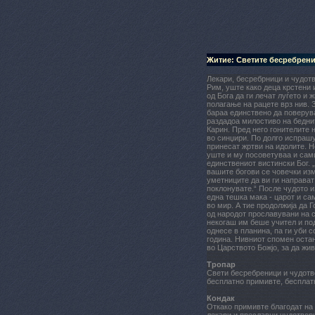
Житие: Светите бесребрени
Лекари, бесребрници и чудотв
Рим, уште како деца крстени 
од Бога да ги лечат луѓето и 
полагање на рацете врз нив. З
бараа единствено да поверува
раздадоа милостиво на бедни
Карин. Пред него гонителите 
во синџири. По долго испрашу
принесат жртви на идолите. Н
уште и му посоветуваа и сами
единствениот вистински Бог. „
вашите богови се човечки изм
уметниците да ви ги направат
поклонувате.“ После чудото и
една тешка мака - царот и сам
во мир. А тие продолжија да Г
од народот прославувани на с
некогаш им беше учител и под
однесе в планина, па ги уби 
година. Нивниот спомен остан
во Царството Божјо, за да жив
Тропар
Свети бесребреници и чудотво
бесплатно примивте, бесплатн
Кондак
Откако примивте благодат на 