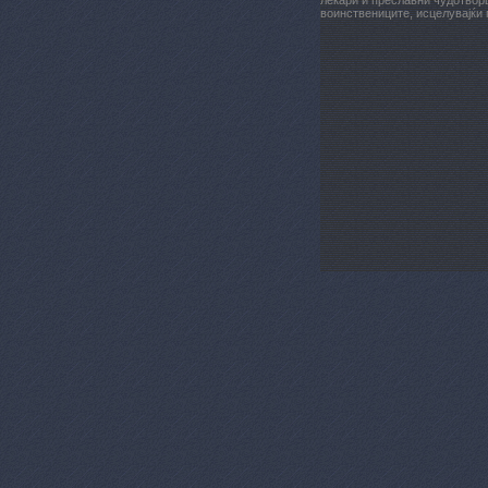
лекари и преславни чудотворц
воинствениците, исцелувајќи 