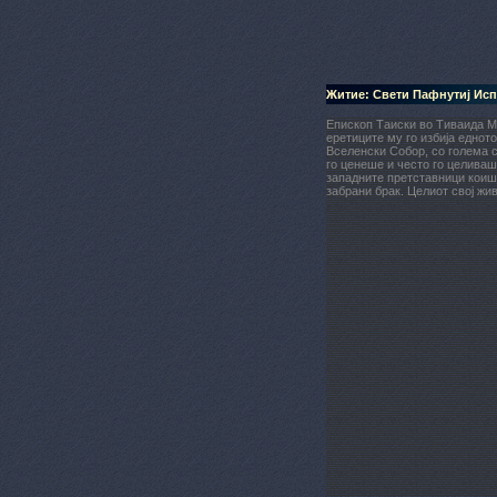
Житие: Свети Пафнутиј Ис
Епископ Таиски во Тиваида М
еретиците му го избија еднот
Вселенски Собор, со голема с
го ценеше и често го целиваш
западните претставници коиш
забрани брак. Целиот свој жи