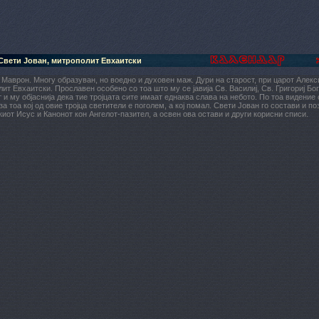
Свети Јован, митрополит Евхаитски
Маврон. Многу образуван, но воедно и духовен маж. Дури на старост, при царот Алекс
ит Евхаитски. Прославен особено со тоа што му се јавија Св. Василиј, Св. Григориј Бо
 и му објаснија дека тие тројцата сите имаат еднаква слава на небото. По тоа видение 
за тоа кој од овие тројца светители е поголем, а кој помал. Свети Јован го состави и п
иот Исус и Канонот кон Ангелот-пазител, а освен ова остави и други корисни списи.