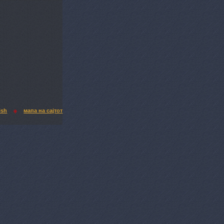
ish
мапа на сајтот