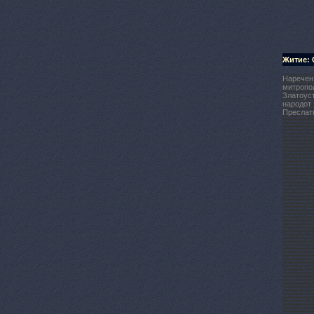
Житие: 
Наречен 
митропол
Златоуст
народот 
Преслатк