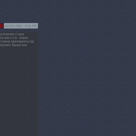
иј Комнен стана
гослов и Св. Јован
стивна препирката кај
ознатиот Канон кон