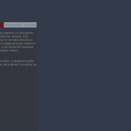
д војните со Бугарите
рлен во затвор. Од
си ги остави жената и
 се подвизуваше триесет
ст и во молитва помина
говиот живот.
словот, а водител доби
, кој и денес се моли за