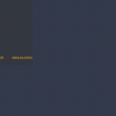
ish
мапа на сајтот