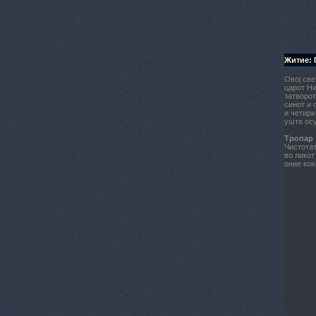
Житие: 
Овој све
царот Ни
затворот
синот и 
и четири
уште осу
Тропар
Чистотат
во ликот
оние кои