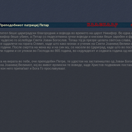
Преподобниот патрициј Петар
тител беше цариградски благородник и војвода во времето на царот Никифор. Во една о
кифор беше убиен, а Петар со педесетмина грчки војводи и кнезови беше заробен и ф
 чудесно го ослободи Свети Јован Богослов. Тогаш тој ја презре целата светска слава, 
се оддалечи на гората Олимп, каде што како монах и ученик на Свети Јоаникиј Велики
 години. После смртта на жена му и на син му, се насели во Цариград, каде што во по
м години и се упокои во Господа во 865 година, во седумдесет и седмата година од не
а на верата во тебе, оче преподобен Петре, те удостои на застапништво од Јован Бого
 на Јоаникиј Великиот, кој во живот врлински те воведе, каде Христов подвижник постана
 кон него припаѓаат и Бога Го прославуваат.