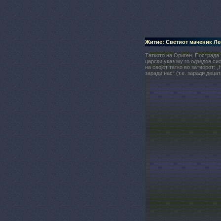
Житие: Светиот маченик Л
Таткото на Ориген. Пострада 
царски указ му го одзедоа си
на својот татко во затворот: 
заради нас“ (т.е. заради децат