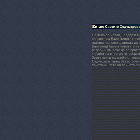
Житие: Светите Седумдесе
На чело со Урван, Теодор и М
времето на Валентовото гонењ
граѓани на престолнината да п
(аријанец) барем животите на
разјари и им рече да се врата
коработ на море да го запалат
Злите слуги на злобниот госп
Седумдесетмина беа изгорени
пристаништето на вечното бл