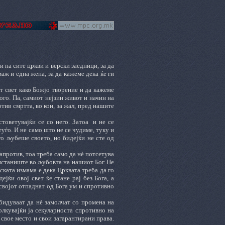
 на сите цркви и верски заедници, за да
аж и една жена, за да кажеме дека ќе ги
 свет како Божјо творение и да кажеме
ого. Па, самиот нејзин живот и начин на
тив смртта, во кои, за жал, пред нашите
стоветувајќи се со него. Затоа
и не се
туѓо. И не само што не се чудиме, туку и
го љубеше своето, но бидејќи не сте од
напротив, тоа треба само да нè потсетува
ристаниште во љубовта на нашиот Бог. Не
ската измама е дека Црквата треба да го
јќи овој свет ќе стане рај без Бога, а
 својот отпаднат од Бога ум и спротивно
бидуваат да нè замолчат со промена на
олкувајќи ја секуларноста спротивно на
 свое место и свои загарантирани права.