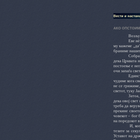
Вести и настан
АКО ОПСТОИМ
Возљуб
Еве нè
му кажеме „да“
браниме нашите
Собран
дека Црквата н
постоење е неп
очи запаѓа свет
Единст
чудиме кога св
не се грижиме,
светот, туку Ја
Затоа,
дека овој свет
треба да верув
прекине своето
човекот – бог 
на поредокот в
И, ко
тезите за секу
Уставот на држ