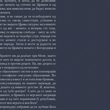
на љубовта, и затоа, да не дозволиме
дат жената од стегите на Црквата и од
 мажи, кои никогаш нема да бидат жени во
 жената.
ава, и не сакаат да ги ослободувате од
полна со смели, самостојни, успешни и
аат во мајката Црква сигурно засолниште
л од вас - жените, и вечерва сте тука,
екој го нарекува слобода ‒ ниту за себе
ваме надежта за подобро утре, поради тоа
от, жените стоеле и достојувале и во
и народи. Затоа и веста за радоста на
веста на Црквата жената е Богородица и
бранете им да доаѓаат при Мене, зашто
те што ги видело човештвото досега, и,
овед и против децата. Па, ако децата се
ка е непријател од почетокот.
во образовниот систем и кои галопирајќи
со сеопфатно сексуално образование. Во
омосексуалност и истополови бракови...
сексуализација на нашите најмлади, да
децата од нивното детство. И, конечно,
и од туѓи центри? А што да се каже за
вачите, и Црквата со верските заедници
 како и од сите поранешни Ју републики,
сот кон верата и кон Бога!
 непринудно избравме да ги љубиме Бога