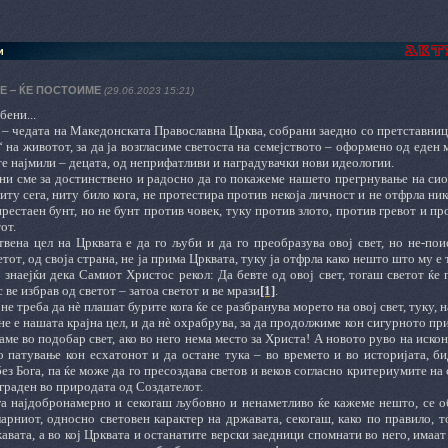
и
Е ‒ ЌЕ ПОСТОИМЕ
(29.06.2023 15:21)
ени...
 ‒ чедата на Македонската Православна Црква, собрани заедно со претставници
 на животот, за да ја возгласиме светоста на семејството ‒ оформено од еден м
 најмили ‒ децата, од неприфатливи и наградувачки нови идеологии.
и сме за достинствено и радосно да го покажеме нашето прегрнување на сиот
иту сега, ниту било кога, не протестира против некоја личност и не отфрла ник
рестаен бунт, но не бунт против човек, туку против злото, против гревот и про
от.
вена цел на Црквата е да го љуби и да го преобразува овој свет, но не-пои
етот
,
од своја страна, не ја прима Црквата, туку ја отфрла како нешто што му е 
 знаејќи дека Самиот Христос рекол: Да бевте од овој свет, тогаш светот ќе 
с ве избрав од светот – затоа светот и ве мрази
[1]
.
 не треба да нè плашат бурите кога ќе се разбранува морето на овој свет, туку, 
 не е нашата крајна цел, и да нè охрабрува, за да продолжиме кон сигурното п
аме во подобар свет, ако во него нема место за Христа! А новото руво на искон
 патување кон есхатонот и да остане тука ‒ во времето и во историјата, биде
без Бога, па ќе може да го пресоздава светов и веков согласно критериумите на
граден во природата од Создателот.
га најдобронамерно и секогаш љубовно и ненаметливо ќе кажеме нешто, се о
ларниот, односно световен карактер на државата, секогаш, како по правило, т
авата, а во кој Црквата и останатите верски заедници спомнати во него, имаат