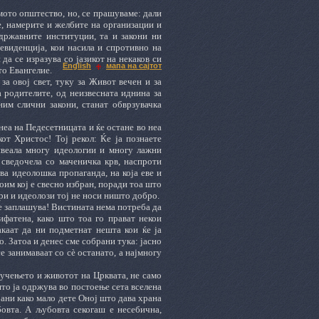
мото општество, но, се прашуваме: дали
е, намерите и желбите на организации и
државните институции, та и закони ни
 евиденција, кои насила и спротивно на
 да се изразува со јазикот на некаков си
English
мапа на сајтот
то Евангелие.
за овој свет, туку за Живот вечен и за
а родителите, од неизвесната иднина за
ним слични закони, станат обврзувачка
еа на Педесетницата и ќе остане во неа
кот Христос! Тој рекол
:
Ќе ја познаете
веала многу идеологии и многу лажни
 сведочела со маченичка крв, наспроти
ва идеолошка пропаганда, на која еве и
оим кој е свесно избран, поради тоа што
ри и идеолози тој не носи ништо добро.
е заплашува! Вистината нема потреба да
ифатена, како што тоа го прават некои
акаат да ни подметнат нешта кои ќе ја
о. Затоа и денес сме собрани тука: јасно
е занимаваат со сѐ останато, а најмногу
о учењето и животот на Црквата, не само
то ја одржува во постоење сета вселена
рани како мало дете Оној што дава храна
овта. А љубовта секогаш е несебична,