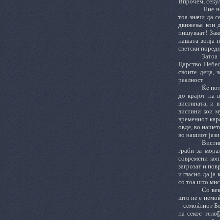
Впрочем, секу
Ние н
тоа значи да 
движења кои д
пишуваат! Зак
нашата волја н
светски поредо
Затоа 
Царство Небес
своите деца, з
реалност
Ќе пот
до крајот на в
вистината, и 
вистини кои м
времениот кара
овде, во нашет
во нашиот јази
Вистин
граби за мора
современи кон
загрозат и пов
и гласно да ја
со тоа што мис
Со век
што не е немоќ
‒ семоќниот Бо
на секое тело
[