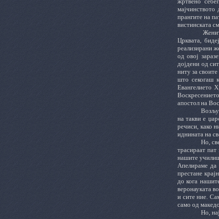
жртвено себеп
мајчинството 
прангите на па
вистинската см
Женит
Црквата, биде
реализирани же
од овој зараз
дојдени од сит
ниту за своите
што секогаш к
Евангелието Х
Воскресението 
апостол на Вос
Возљуб
на такви е џа
речиси, како н
иднината на св
Но, св
трасираат пат
нашите училишт
Апелираме да 
престане крај
до кога нашит
веронауката во
и сите ние. Са
само од македо
Но, на