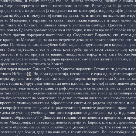
ринесувачка, и токму поради тоа, во нашата претстава, жената е икона 
да биде осквернето со ничии новоисковани поими. Велат дека ќе ја ослобо
тријархатот, а во реалност ја сведуваат на поткатегорија, изедначувајќи ја со
исла на зборот, и токму на тој начин му даваат легитимитет на насилството врз
е во Македонија, верувам, не сакаат таква лажна еднаквост и такви лажни пр
јќи токму во Црквата ја живеат својата вистинска слобода. Црквата е пре
ни, кои во Црквата доаѓаат радосно и слободно, и во ова време сè повеќе глед
ен бунт против поредокот востановен од Создателот. Впрочем, еве, голем де
е краеви на Македонија, за да посведочите дека не го сакате ропството што н
 деца.
Па, т
окму во вас, возљубени баби, мајки, сопруги, сестри и ќерки, ја чу
ога било најтешко, а тоа е тогаш кога треба да се стои стамено под крст
ристово, и во историјата на нашиот македонски народ и кај сите богољубив
е дар за сиот човечки род најпрво пренесен токму преку жените. Оттаму, во с
кресението и на вистината за Христа.
ен верен народе: Самиот Господ Христос порачува: Оставете ги децата и не 
рството Небесно
[4]
. Но, оваа идеологија
,
несомнено
,
е една од најтоталитарни
иедна друга во историјата се има насочено директно против оваа Христова зап
етот, тогаш кој друг сака човекот да нема иднина, ако не оној за кого знаеме де
едоци сме, веќе неколку години, за реформите што се направија или се прават 
 за таканареченото родово сензитивно образование, кое треба да кулминира 
а без согласност на родителите се делат наставни листови кои промовираат х
престане унакажувањето на образовниот систем со родова идеологија и со 
но неприфатливото лишување на родителите од нивните родителски права и на 
е деца ќе учат од учебници чии што содржини се диктирани од туѓи држави 
 нашето образование?! ‒ Дваесетина години се потценети и предметот, и преда
мо во Македонија, за разлика од повеќето земји во Европа, кон која стремиме,
нското образование, со мали исклучоци е „избркан“ Господ. Ете таков ни е одно
јголемиот дар Божји, даден на човекот, е токму слободата. Во неа слободно и