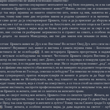
ларно општество не значи и безбожно општество!
емаме ништо против секуларниот менталитет на кој било поединец, па и на са
се изопшти Црквата од општествениот живот!? Имено, свесни сме за плановит
о таа мера зајакнаа во нашето општество што, некои од нив, навлегоа во 
они, токму како оние два несреќни закона за родова еднаквост и за матична
е само целат да ја секуларизираат Црквата, туку и да ја присилат да зборува и
к кој им е туѓ на словото и на духот на Апостолите, на светите отци и на Свето
што самата Црква е мајка која во болка ги раѓа своите чеда не за смрт и не 
но, ние сосема ги разбираме загриженоста и стравот на секого, а особено н
а децата
на нашата Македонија, ако тие два закона или некакви си нови, 
сетам: Црквата живее во Дух и во Вистина! Во истиот Оној Дух што слезе на н
ековите!
Нејзиниот пат, живот и вистина е самата нејзина глава ‒ Богочове
вистината ќе ве ослободи
[2]
.
А низ историјата Црквата пресретнала и наджи
у ветувале ослободување на човекот. Честопати Црквата својата Вистина ја
ктер на вистините на овој свет. Денес, светот го окупира и покорува една но
о општество, ѝ го гледаме вистинското лице. Ни се подметнува поимот „род“, п
к и сфаќање има најчесто убав контекст, но во намерите на родовите теоретича
ата, возљубени во Господа, секогаш ослободува! Таа никогаш не покорува и н
лна супериорност, притоа искористувајќи ги жените и децата за да биде пр
венции, налик на Истанбулската, кои, под плаштот на заштита на жената, с
редат токму жената, која е столб на семејството, а со тоа и столб на општествот
 кажеме вистината, наспроти професионалните експерти за менување тези, кои с
ли Црквата за жената, само не со заштита на женските права.
ови, во својот поглед кон жената, Црквата стои со свештен трепет. Жената, в
на, туку напротив, токму таа во Своите кревки мајчински раце Го држи Оној ш
г. Пред таа сила треперат и ангелите и луѓето! Токму таа на Своите гради Го х
3]
. Токму жената, и особено жената мајка, ја дава надежта на светот
‒ љуб