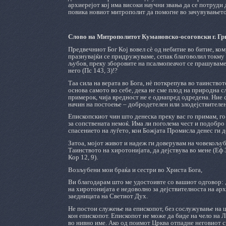
архиерејот кој има високи научни звања да се потруди 
повика новиот митрополит да помогне во зачувувањето
Слово на Митрополитот Кумановско-осоговски г. Гр
Предвечниот Бог Кој вовел сѐ од небитие во битие, ко
празнувајќи се придружуваме, сепак благоволил токму 
љубов, преку зборовите на псалмопеачот се прашуваме: 
него (Пс 143, 3)!?
Таа сила на верата во Бога, нè поткрепува во таинств
основа самото во себе, дека не сме плод на природна с
примерок, чија вредност не е однапред одредена. Ние 
начин на постоење ‒ добродетелен или злодејствителен
Епископскиот чин што денеска преку вас го примам, го 
за сопственaтa немоќ. Има ли поголема чест и подобро „
спасението на луѓето, кои Божјата Промисла денес ги д
Затоа, мојот живот и надеж ги доверувам на човекољуб
Таинството на хиротонијата, да дејствува во мене (Еф 
Кор 12, 9).
Возљубени мои браќа и сестри во Христа Бога,
Ви благодарам што ме удостоивте со вашиот одговор: 
на хиротонијата е недоволно за дејствителноста на ар
заедницата на Светиот Дух.
Не постои служење на епископот, без сослужување на 
кон епископот. Епископот не може да биде на чело на 
во нивно име. Ако од поимот Црква отпадне неговиот с