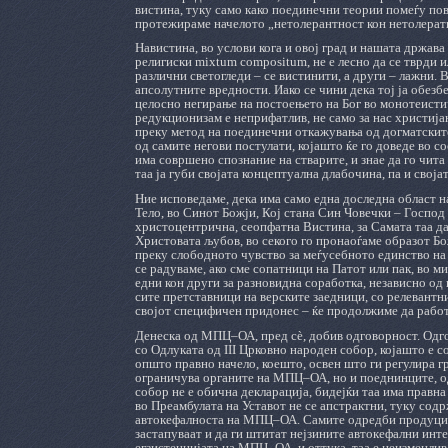
вистина, туку само како поединечни теории помеѓу пове
протежираме начелото „нетолерантност кон нетолерат
Навистина, во услови кога и овој град и нашата држава
религиски mixtum compositum, не е лесно да се тврди и
различни светогледи ‒ се вистинити, а други – лажни.
апсолутните вредности. Иако се чини дека тој ја обезб
целосно негирање на постоењето на Бог во монотеисти
редукционизам е неприфатлив, не само за нас христија
преку метод на поединечни откажувања од догматските
од самите негови постулати, којашто ќе го доведе во с
има совршено спознание на стварите, и знае да го чита
таа ја губи својата концептуална длабочина, па и своја
Ние исповедаме, дека има само една доследна област на
Тело, во Синот Божји, Кој стана Син Човечки ‒ Господ
христоцентрична, сеопфатна Вистина, за Самата таа да
Христовата љубов, во секого го пронаоѓаме образот Бо
преку слободното чувство за меѓусебното единство на 
се радуваме, ако сме сопатници на Патот или пак, во м
едни кон други за разновидна соработка, независно од 
сите претставници на верските заедници, со релевантн
својот специфичен придонес ‒ ќе продолжиме да работ
Денеска од МПЦ‒ОА, пред сè, добив одговорност. Одго
со Одлуката од III Црковно народен собор, којашто е 
општо правно начело, коешто, освен што ги регулира г
ограничува органите на МПЦ‒ОА, но и поеднинците, од
собор не е обична декларација, бидејќи таа има правн
во Преамбулата на Уставот не се апстрактни, туку сод
автокефалноста на МПЦ‒ОА. Самите одредби продуцира
застапуваат и да ги штитат нејзините автокефални инт
егзистенцијата на МПЦ‒ОА, и оттука, таа е неизменлив