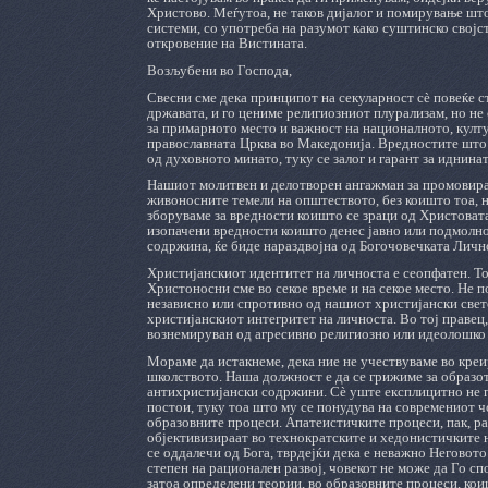
Христово. Меѓутоа, не таков дијалог и помирување што
системи, со употреба на разумот како суштинско својс
откровение на Вистината.
Возљубени во Господа,
Свесни сме дека принципот на секуларност сè повеќе с
државата, и го цениме религиозниот плурализам, но не
за примарното место и важност на националното, култ
православната Црква во Македонија. Вредностите што 
од духовното минато, туку се залог и гарант за иднина
Нашиот молитвен и делотворен ангажман за промовира
живоносните темели на општеството, без коишто тоа, н
зборуваме за вредности коишто се зраци од Христовата в
изопачени вредности коишто денес јавно или подмолно 
содржина, ќе биде нараздвојна од Богочовечката Личн
Христијанскиот идентитет на личноста е сеопфатен. То
Христоносни сме во секое време и на секое место. Не 
независно или спротивно од нашиот христијански свет
христијанскиот интегритет на личноста. Во тој правец,
вознемируван од агресивно религиозно или идеолошко 
Мораме да истакнеме, дека ние не учествуваме во креи
школството. Наша должност е да се грижиме за образот
антихристијански содржини. Сè уште експлицитно не п
постои, туку тоа што му се понудува на современиот ч
образовните процеси. Апатеистичките процеси, пак, ра
објективизираат во технократските и хедонистичките 
се оддалечи од Бога, тврдејќи дека е неважно Неговото
степен на рационален развој, човекот не може да Го сп
затоа определени теории, во образовните процеси, коиш