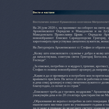
Вести и настани
Востоличен новиот Кумановско-осоговски Митрополи
На 26 јули 2020 г., на празникот на соборот на свети
Архиепископот Охридски и Македонски и на Јусти
Македонската Православна Црква – Охридска Архи
новоизбраниот Епископ Сарандопорски Григориј, 
хиротонијата присуствуваа свештенослужители, монас
На Литургијата Архиепископот г.г. Стефан се обрати с
„Колку што епископското служење е добро и колку што 
да началствуваш, советува свети Григориј Богослов,
Господа“.
„За епископ, потребни се и мудрост, трпение, кроткост,
Стефан го повика новоизбраниот архиереј да направи д
„Какви и да се времињата и потребите кои ги притиска
враќањето при Бога. Па затоа сè што ќе работиш и гово
и дека секој архиереј и секој свештенослужител е долж
благоугодно, со почит и со страв.“
„Епископот треба да е трезвен, воздржлив.“ Архиеписко
укажувајќи дека и по 20 столетија христијанство во Ма
„Образование во верата е потребно за сите генерации. 
еванглеските вистини уште во училишните години и тоа 
да се каже и прикаже во медиумите светите храмови н