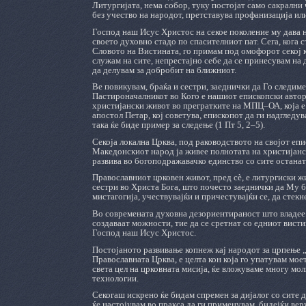
Литургијата, нема собор, туку постојат само сакрални
без учество на народот, претставува профанизација ил
Господ наш Исус Христос на секое поколение му дава н
своето духовно стадо по спасителниот пат. Сега, кога 
Словото на Вистината, го примам под омофорот секој 
служам на сите, непрестајно себе да се принесувам на д
да делувам за добробит на ближниот.
Ве повикувам, браќа и сестри, заеднички да Го следиме
Пастироначалникот во Кого е нашиот епископски автор
христијански живот во прегратките на МПЦ‒ОА, која е 
апостол Петар, кој советува, епископот да ги надгледу
така ќе биде пример за следење (1 Пт 5, 2‒5).
Секоја локална Црква, под раководството на својот епи
Македонскиот народ ја живее полнотата на христијанс
развива во богоподражавачко единство со сите останат
Православниот црковен живот, пред сè, е литургиски ж
сестри во Христа Бога, што почесто заеднички да Му б
мистагогија, учествувајќи и причестувајќи се, да стекн
Во современата духовна дезориентираност што владее в
создаваат можности, тие да се сретнат со едниот вист
Господ наш Исус Христос.
Постојаното развивање копнеж кај народот за црпење „
Православната Црква, е целта кон која го упатувам моет
света цел на црковната мисија, ќе вложуваме многу мол
технологии.
Секогаш искрено ќе бидам спремен за дијалог со сите 
ќе настојувам во пракса да ги применувам, бидејќи ве