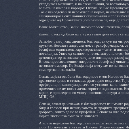
утврдуваат мотивите, и на свечен начин, го востанов
волјата на клирот и народот. Оттука, за нас Преамбула
Таа е ius cogens или перемпторна норма, неизменлива 
санкционираат сите вонинституционални и противустав
одредбите од Преамбулата, без разлика од каде доаѓаат
Ваше Блаженство, Ваши Високипреосвештенства, браќа
Денес повеќе од било кога чувствувам дека мојот сега
За мојот развој како личност, благодарен сум на митр
другите. Неговата лидерска моќ е трансформациска, се
Јосиф има единствена карактеристика ‒ сите ги инспир
потенцијал. Уште од самиот почеток, митрополитот Јос
демонстратор на знаење, оној што инспирира развој кај
Високопреосвештениот митрополит Јосиф, кој минативе
неговиот омофор. По Божја волја влегувам во неговиот 
саможртвени заложби.
Сепак, мојата особена благодарност е кон Неговото Б
драгоцено време и стекнавме драгоцено искуство. Тој 
преференции, манипулирањето со уставно‒канонскиот
промените не им носат лична корист и задоволство. Н
верни, е проследена со многу неосновани осуди и пони
МПЦ‒ОА.
Секако, сакам да искажам и благодарност кон моите род
бидам трезвен при испитувањето на трајните вредности
доброто, лошто да не го прифаќам. Основата што родите
мојата вистинска смисла на животот.
А моето најголемо благодарам е за молитвеното застап
сили. По молитвите на свети Николај Мирликијскиот Ч