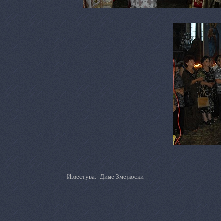
Известува
:
Диме Змејкоски