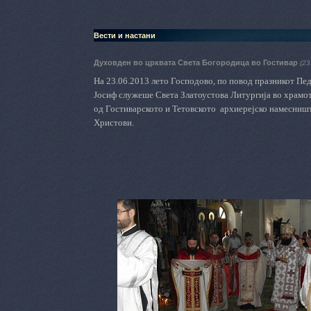
Вести и настани
Духовден во црквата Света Богородица во Гостивар
(23
На 23.06.2013 лето Господово
,
по повод празникот Пе
Јосиф служеше Света Златоустова Литургија во храмот
од Гостиварското и Тетовското
архиерејско намесниш
Христови.