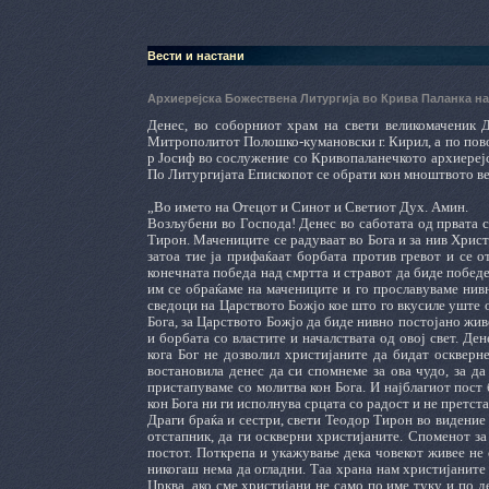
Вести и настани
Архиерејска Божествена Литургија во Крива Паланка н
Денес, во соборниот храм на свети великомаченик 
Митрополитот Полошко-кумановски г. Кирил, а по пово
р Јосиф во сослужение со Кривопаланечкото архиереј
По Литургијата Епископот се обрати кон мноштвото ве
„Во името на Отецот и Синот и Светиот Дух. Амин.
Возљубени во Господа! Денес во саботата од првата 
Тирон. Мачениците се радуваат во Бога и за нив Христ
затоа тие ја прифаќаат борбата против гревот и се о
конечната победа над смртта и стравот да биде победе
им се обраќаме на мачениците и го прославуваме нивн
сведоци на Царството Божјо кое што го вкусиле уште о
Бога, за Царството Божјо да биде нивно постојано жи
и борбата со властите и началствата од овој свет. Де
кога Бог не дозволил христијаните да бидат оскверн
востановила денес да си спомнеме за ова чудо, за да
пристапуваме со молитва кон Бога. И најблагиот пост 
кон Бога ни ги исполнува срцата со радост и не претста
Драги браќа и сестри, свети Теодор Тирон во видение 
отстапник, да ги оскверни христијаните. Споменот з
постот. Поткрепа и укажување дека човекот живее не с
никогаш нема да огладни. Таа храна нам христијаните
Црква, ако сме христијани не само по име туку и по д