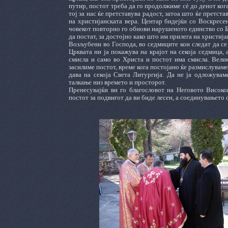
путир, постот треба да го продолжиме сѐ до денот ког
тој за нас ќе претставува радост, затоа што ќе претст
на христијанската вера. Центар бидејќи со Воскресе
човекот повторно го обнови нарушеното единство со Бо
да постат, за достојно како што им прилега на христи
Возљубени во Господа, во седмиците кои следат да се 
Црквата ни ја покажува на крајот на секоја седмица,
смисла и само во Христа и постот има смисла. Велик
засилиме постот, време кога постојано ќе размислуваме
дава на секоја Света Литургија. Да не ја одложува
талкање низ времето и просторот.
Пренесувајќи ви го благословот на Неговото Високо
постот за подвигот да ви биде лесен, а соединувањето 