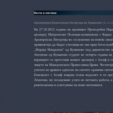
Вести и настани
Архиерејска Божествена Литургија во Куманово
(31.10.2
На 27.10.2012 година на празникот Преподобна Пара
архиереј Митрополит Полошко-кумановски г. Кирил 
Архиерејска Литургија во сослужение на повеќе свеш
привилегија да бидат учесници во ова
прва богослужб
„Марија Магдалена“ од Куманово под диригенство на
Антевски од Куманово студент во четврта година на 
верниците го претстави новиот архиереј г. Јосиф и 
лицето на Македонската Православна Црква. Честитајќ
улогата на црквата односно на светите храмови свети
Епископот г. Јосиф изврши голем водосвет и ги пре
Лешочки, му посакуваме успех во неговата работа, 
ракополагања и осветување на нови светилишта.