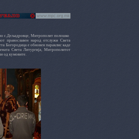
и во с.Дељадровце, Митрополит полошко
иот православен народ отслужи Света
ета Богородица е обновен параклис каде
жената Света Литургија, Митрополитот
ни од кумовите.