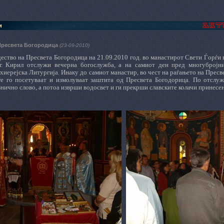
и
Пресвета Богородица
(23-09-2010)
ество на Пресвета Богородица
на
21.09.2010 год. во манастирот Свети Ѓорѓ
 г. Кирил отслужи вечерна богослужба, а на самиот ден пред многубројн
иерејска Литургија. Инаку до самиот манастир, во чест на раѓањето на Пресв
е го посетуваат и измолуваат заштита од Пресвета Богодорица. По отслу
нично слово, а потоа изврши водосвет и ги прекрши славските колачи принесе