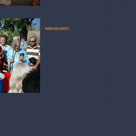
English
мапа на сајтот