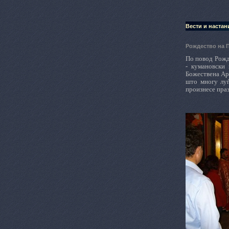
Вести и настан
Рождество на 
По повод Рожд
- кумановски
Божествена Арх
што многу луѓ
произнесе праз