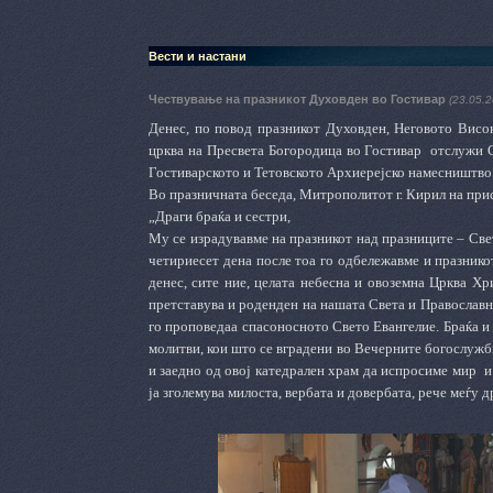
Вести и настани
Чествување на празникот Духовден во Гостивар
(23.05.2
Денес, по повод празникот Духовден, Неговото Вис
црква на Пресвета Богородица во Гостивар
отслужи С
Гостиварското и Тетовското Архиерејско намесништво
Во празничната беседа, Митрополитот г. Кирил на при
„Драги браќа и сестри,
Му се израдувавме на празникот над празниците – Све
четириесет дена после тоа го одбележавме и празник
денес, сите ние, целата небесна и овоземна Црква Хр
претставува и роденден на нашата Света и Православн
го проповедаа спасоносното Свето Евангелие. Браќа и
молитви, кои што се вградени во Вечерните богослужби
и заедно од овој катедрален храм да испросиме мир
и
ја зголемува милоста, вербата и довербата, рече меѓу 