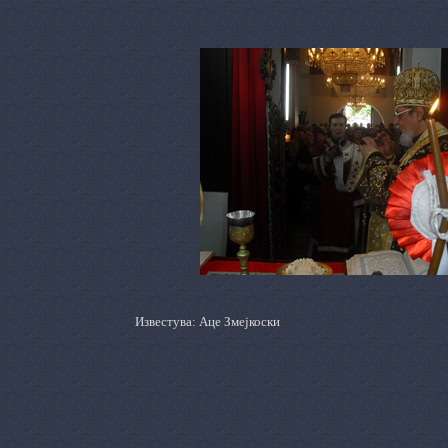
Известува: Аце Змејкоски