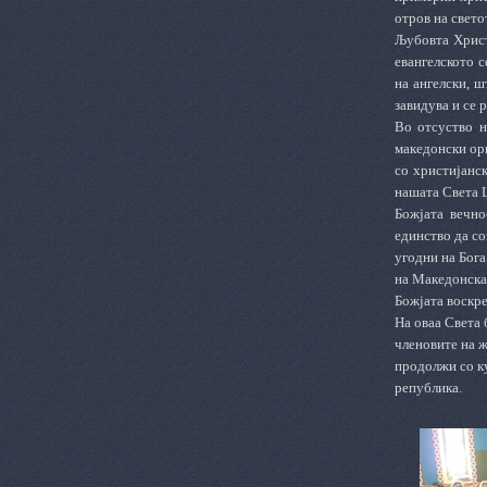
отров на свето
Љубовта Христ
евангелското с
на ангелски, 
завидува и се 
Во отсуство н
македонски ор
со христијанск
нашата Света 
Божјата вечн
o
единство да со
угодни на Бога
на Македонска
Божјата воскре
На оваа Света 
членовите на 
продолжи со ку
република.