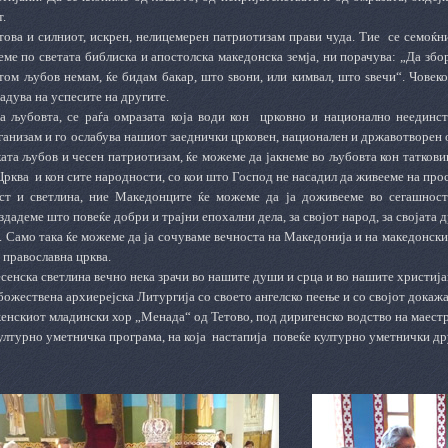
т.
ова и силниот, искрен, нелицемерен патриотизам прави чуда. Тие
се семоќни
еме по светата библиска и апостолска македонска земја, ни порачува: „Да збо
штом љубов немам, ќе бидам бакар, што ѕвони, или кимвал, што ѕвечи“. Човек
радува на успесите на другите.
а љубовта, се раѓа омразата која води кон
црковно и национално неединс
ганизам и го ослабува нашиот заеднички црковен, национален и државотворен
ата љубов и чесен патриотизам, ќе можеме да јакнеме во љубовта кон таткови
Црква
и кон сите народности, со кои што Господ не насадил да живееме на про
ст и светлина, ние Македонците ќе можеме да ја доживееме во сегашност
здадеме што повеќе добри и трајни епохални дела, за својот народ, за својата 
. Само така ќе можеме да ја сочуваме вечноста на Македонија и на македонскио
 православна црква.
сенска светлина вечно нека зрачи во нашите души и срца и во нашите христи
божествена архиерејска Литургија со своето ангелско пеење и со својот докаж
женскиот младински хор „Менада“ од Тетово, под диригенско водство на маест
лтурно уметничка програма, на која
настапија
повеќе културно уметнички др