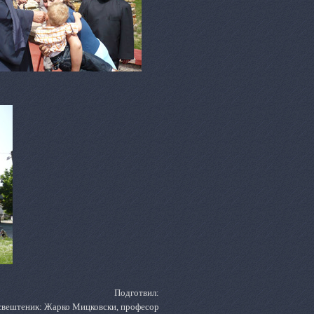
Подготвил:
свештеник: Жарко Мицковски, професор