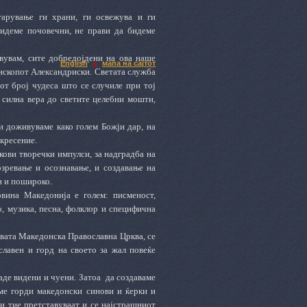
гарување ги храни, ги освежува и ги
идеме почовечни, не прави да бидеме
вувам, сите добредојдени на ова наше
English
мапа на сајтот
ископот Александриски. Светата служба
от број чудеса што се случиле при тој
 силна вера до светите целебни мошти,
и доживуваме како голем Божји дар, на
скресение.
кови творечки импулси, за надградба на
озревање и осознавање
,
и создавање на
и и пошироко.
вина Македонија е голем: писменост,
о, музика, песна, фолклор и специфична
овата Македонска Православна Црква, се
лавен и горд на своето за жал повеќе
каде видени и чуени. Затоа
да создаваме
ме горди македонски синови и ќерки и
ќи тие претставуваат и се најстрашниот