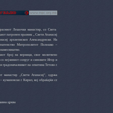
красниот Лешочки манастир, со Света
иот патронен празник „ Свети Атанасиј
насиј архиепископ Александриски. На
свештенство Митрополитот Полошко –
о намесништво.
миот број на верници, свое молитвено
 со нејзиниот сопруг и синовите Игор и
и градоначалникот на општина Тетово г.
т манастир „Свети Атанасиј“, одржа
кумановски г. Кирил, кој обраќајќи се
лавна црква