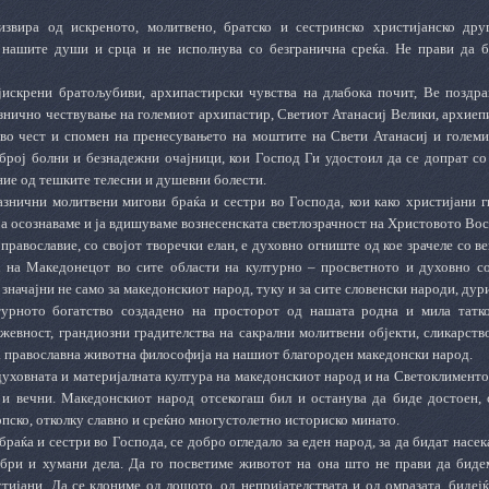
извира од искреното
,
молитвено
,
братско и сестринско христијанско дру
нашите души и срца и не исполнува со безгранична среќа. Не прави да б
јискрени братољубиви, архипастирски чувства на длабока почит, Ве поздра
знично чествување на големиот архипастир, Светиот Атанасиј Велики, архиеп
 во чест и спомен на пренесувањето на моштите на Свети Атанасиј и големи
 број болни и безнадежни очајници, кои Господ Ги удостоил да се допрат со
ние од тешките телесни и душевни болести.
азнични молитвени мигови браќа и сестри во Господа, кои како христијани г
ја осознаваме и ја вдишуваме вознесенската светлозрачност на Христовото Во
равославие, со својот творечки елан, е духовно огниште од кое зрачеле со ве
 на Македонецот во сите области на културно – просветното и духовно с
 значајни не само за македонскиот народ, туку и за сите словенски народи, дур
турното богатство создадено на просторот од нашата родна и мила татко
ижевност, грандиозни градителства на сакрални молитвени објекти, сликарств
 православна животна философија на нашиот благороден македонски народ.
духовната и материјалната култура на македонскиот народ и на Светоклимент
и вечни. Македонскиот народ отсекогаш бил и останува да биде достоен, с
пско, отколку славно и среќно многустолетно историско минато.
браќа и сестри во Господа, се добро огледало за еден народ, за да бидат насе
бри и хумани дела. Да го посветиме животот на она што не прави да биде
тијани. Да се клониме од лошото, од непријателствата и од омразата, бидеј