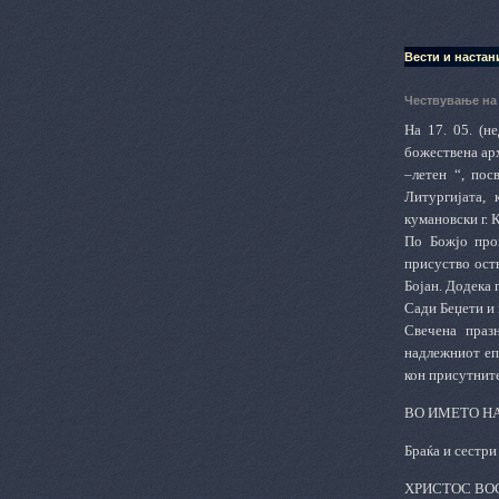
Вести и настан
Чествување на
На 17. 05. (н
божествена арх
–летен
“, пос
Литургијата,
кумановски г. 
По Божјо пров
присуство ост
Бојан. Додека 
Сади Беџети и 
Свечена праз
надлежниот еп
кон присутнит
ВО ИМЕТО НА
Браќа и сестри
ХРИСТОС ВО