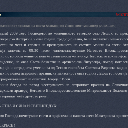
и
 патрониот празник на свети Атанасиј во Лешочкиот манастир
(29.05.2009)
едела) 2009 лето Господово, во живописното тетовско село Лешок, во пре
иерејска Литургија и оваа година
,
традиционално
,
беше чествуван манастирск
ветен во чест и спомен на пренесувањето на светите мошти на свети Ата
 која започна во 08:30 часот, чиноначалствуваше Неговото Високопрео
Кирил, во сослужение со повеќе свештенослужители од Тетовското архиерејск
идение, на оваа Света божествена архиерејска Литургија, покрај поголе
варија и естрадната уметничка од Тетово госпоѓата Светлана Радевска заедно
пак по повод патрониот празник на манастирот оваа година Лешок го посетија 
градоначалникот на општина Теарце г. Исен.
нична беседа по повод чествувањето на патрониот празник на Лешочкио
архиски архиереј Неговото Високопреосвештенство Митрополитот Полошко – 
е верници
меѓу другото рече:
 ОТЦА И СИНА И СВЕТИОТ ДУХ!
 во Господа,почитувани гости и пријатели на нашата света Македонска правос
СКРЕСЕ
!