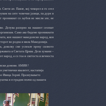
. Свети ап. Павле, кој чекорел и го сеел
рувам на сите човечки јазици, па дури и
от проникнат со љубов не мисли зло; не
тво. Делува разорно на нашиот сеопшт
 организам. Само ако бидеме проникнати
ната, кон нашиот македонски народ, кон
сторот во родна и мила Македонија.
а, доколку сме успеале преку силното
државата и Светата Црква. Дела хумани –
т народ, а со тоа и светоста и вечноста
јански домови. АМИН !
ан уметнички квалитет, настапија
ро Ивица Зориќ. Празнувањето
уштва и естрадни пеачи од нашата