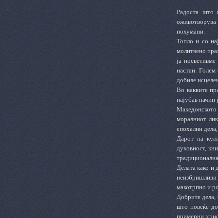
Радоста што 
оживотворува 
похумани.
Топло и со на
молитвено пра
ја посветивме
настан. Голем
добиле исцеле
Во ваквите пр
најубав начин 
Македонското п
моралниот лик
епохални дела,
Дарот на кул
духовност, кн
традиционална
Делата
како и
неизбришливи 
макотрпно и ро
Добрите дела, 
што повеќе до
примерни хрис