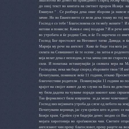
заштитена во домот на праведниот старец Јосиф чита
до оној текст во книгата на светиот пророк Исаија
ка
Емануил “ . Се разбира дека овие зборови ја навеле
зачне. Но во Евангелието се вели дека токму во тој мо
Господ е со тебе ! Благословена си ти меѓу жените !
И 
негови и помисли: Каков е овој поздрав ? И и рече анг
во утробата и ќе родиш Син, и ќе Го наречеш со имет
Господ Бог престолот на Неговиот татко Давида; и ќе
Марија му рече на ангелот : Како ќе биде тоа кога јас
силата на Севишниот ќе те осени ; па затоа и роденото
која велат дека е неплодна, и таа зачна син во староста
сила. И понатака истакнувајќи ја силната вера на Ма
Господова; нека ми биде според зборовите твои ! И анг
Почитувани, поминале веќе 11 години, откако Пресвет
благочестиви родители . Поминувајќи 11 години во по
крајот на својот живот да му служи на Бога во девстве
му била дадена на чување поради законот како свршен
Таа формалност била извршена
за да може човечкиот 
Господ низ нејзината утроба да слезе од небото на земј
Почитувани верници, јас сум среќен што и денес се на
Божји храм. Среќен сум бидејќи денес заедно со Вас
мојата хиротонија во ероѓаконски чин. Светите отци
ангелскиот чин преку благословот, преку рацете на в