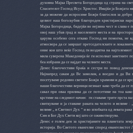
духовна Мајка Пресвета Богородица од страна на свет
Спасителот Господ Исус Христос. Имајќи ја Божјата ми
за да можеме да испросиме Божји благослов за добро д
целиот наш богољубив благороден христијански наро
Мајка Богородица, бидејќи во нејзина чест и слава е
овој наш убав град и населените места и на простор
царува особено сега откако Господ ни помогна, не вд
атмосвера да се завршат претседателските и локалнит
оние кои што веќе Господ ги воздигна на најголемиот
мила суверена Македонија ќе ги исполнат заветните п
беа избрани да се најдат на челните места.
Денес благочестиви браќа и сестри по повод денеш
Најнапред сакам да Ве замолам, а воедно и да Ви п
посетуваме редовно светите Божји храмови и да се крс
наши благочестиви верници незнаат како треба да се п
сакал при оваа прилика да се потсетиме на тоа како
крстиме на следниот начин:
ги ставаме трите прста пал
свиткуваме и ја ставаме раката на челото и велиме : 
велиме „ и Светиот Дух “ и во зглобката од левата рака
Син и Бог Дух Свети кој што се оживотворува.
Денес е голем ден за христијаните на планетата земј
историја. Во Светото евангелие според евангелистот 