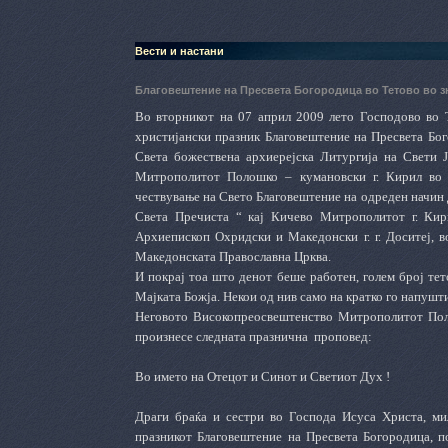
Вести и настани
Благовештение на Пресвета Богородица во Тетово во з
Во вторникот на 07 април 2009 лето Господово во 
христијански празник Благовештение на Пресвета Бо
Света божествена архиерејска Литургија на Свети Ј
Митрополитот Полошко – кумановски г. Кирил во 
чествување на Свето Благовештение на одреден начин д
Света Пречиста “ кај Кичево Митрополитот г. Кир
Архиепископ Охридски и Македонски г. г. Доситеј, 
Македонската Православна Црква.
И покрај тоа што денот беше работен, голем број тет
Мајката Божја. Некои од нив само на кратко го напушти
Неговото Високопреосвештенство Митрополитот Поло
произнесе следната празнична
проповед:
Во името на Отецот и Синот и Светиот Дух !
Драги браќа и сестри во Господа Исуса Христа, ми
празникот Благовештение на Пресвета Богородица, п