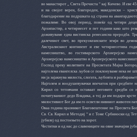
во манастирот „ Света Пречиста “ кај Кичево. И еве 4
и на својот верен, благороден, македонски – хрис
благодарение на подршката од страна на авангардното
пожалиме. Во овој период, повеќе од четири деце
Архипастир, а четириесет и пет години како што рек
доживуваме една вистинска ренесансна преродба. Тр
далечниот свет, во прекуокеанските земји во дем
Австралискиот континент и еве четириесетина год
намесништво, во гостиварското Архиерејско наме
Архиерејско намесништво и Архиерејското намесништ
Господ преку молитвите на Пресветата Мајка Богород
најголема евангелска љубов се поклонуваме нека не шт
ни ја зајакнува милоста, слогата, љубовта и разбирање
Најголем и воодушевувачки впечаток при средбите 
Кирил со тетовчани оставаат неговите средби со н
почитуваниот дедо Владика, а тој да им подари крсте 
милостивиот Бог да им го осветли нивниот животен пат
Оваа година празникот Благовештение на Пресвета Бо
Св. Св. Кирил и Методиј “ и г. Томе Србиноски од Те
јубилеј од постоењето на хорот.
Честитки и од нас до славениците на овие значајни јуб