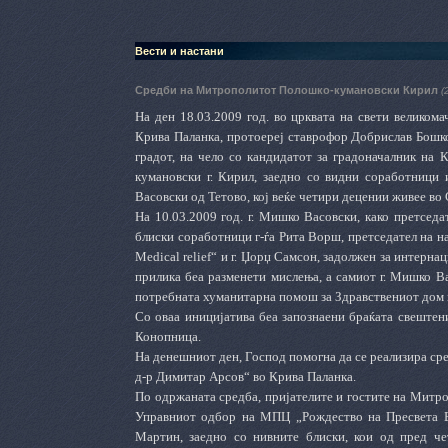
Вести и настани
Средби на Митрополитот Полошко-кумановски Кирил
(
На ден 18.03.2009 год. во црквата на свети великом
Крива Паланка, протоереј ставрофор Добрислав Бошко
градот, на чело со кандидатот за градоначалник на
кумановски г. Кирил, заедно со видни соработници 
Васовски од Тетово, кој веќе четири децении живее во
На 10.03.2009 год. г. Мишко Васовски, како претседа
блиски соработници г-ѓа Рита Ворш, претседател на н
Medical
relief
“ и г. Џорџ Самсон, задолжен за интерна
прилика беа разменети мислења, а самиот г. Мишко В
потребната хуманитарна помош за Здравствениот дом в
Со оваа иницијатива беа запознаени браќата свештен
Конопница.
На денешниот ден, Господ помогна да се реализира ср
д-р Димитар Арсов“ во Крива Паланка.
По одржаната средба, пријателите и гостите на Митро
Управниот одбор на МПЦ „Рождество на Пресвета Б
Мартин, заедно со нивните блиски, кои од пред ч