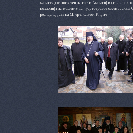
манастирот посветен на свети Атанасиј во с. Лешок, о
поклонија на моштите на чудотворецот свети Јоаким О
резиденцијата на Митрополитот Кирил.