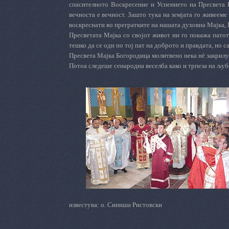
спасителното Воскресение и Успението на Пресвета Б
вечноста е вечност. Зашто тука на земјата го живееме
воскреснати во прегратките на нашата духовна Мајка,
Пресветата Мајка со својот живот ни го покажа патот
тешко да се оди по тој пат на доброто и правдата, но 
Пресвета Мајка Богородица молитвено нека н
ѐ
закрилу
Потоа следеше сенародна веселба како и трпеза на љуб
известува: о. Синиша Ристовски