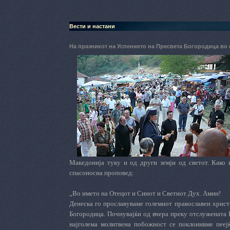
Вести и настани
На празникот на Успението на Пресвета Богородица во 
Македонија туку и од други земји од светот. Како
спасоносна проповед:
„Во името на Отецот и Синот и Светиот Дух. Амин!
Денеска го прославуваме големиот православен христ
Богородица. Почнувајќи од вчера преку отслужената Ве
најголема молитвена побожност се поклонивме пеејќ