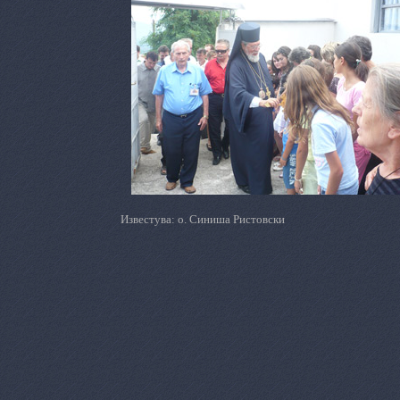
Известува: о. Синиша Ристовски