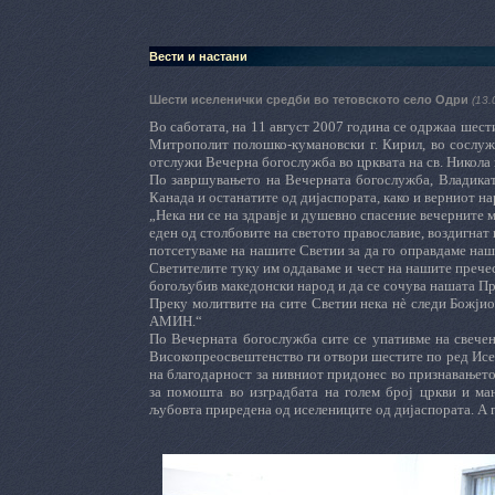
Вести и настани
Шести иселенички средби во тетовското село Одри
(13.
Во саботата, на 11 август 2007 година се одржаа шес
Митрополит полошко-кумановски г. Кирил, во сослуж
отслужи Вечерна богослужба во црквата на св. Никола 
По завршувањето на Вечерната богослужба, Владикат
Канада и останатите од дијаспората, како и верниот на
„Нека ни се на здравје и душевно спасение вечерните м
еден од столбовите на светото православие, воздигнат
потсетуваме на нашите Светии за да го оправдаме наш
Светителите туку им оддаваме и чест на нашите прече
богољубив македонски народ и да се сочува нашата Пр
Преку молитвите на сите Светии нека нè следи Божјиот
АМИН.“
По
В
ечерната богослужба сите се упативме на свече
Високопреосвештенство ги отвори шестите по ред Исел
на благодарност за нивниот придонес во признавањето
за помошта во изградбата на голем број цркви и ма
љубовта приредена од иселениците од дијаспората. А 