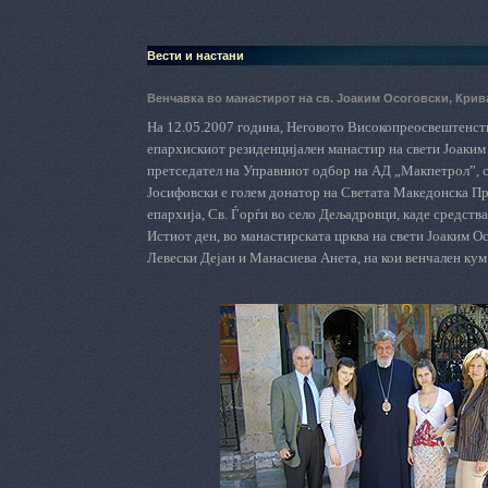
Вести и настани
Венчавка во манастирот на св. Јоаким Осоговски, Кри
На 12.05.2007 година, Неговото Високопреосвештенс
епархискиот резиденцијален манастир на свети Јоаким
претседател на Управниот одбор на АД „Макпетрол”, 
Јосифовски е голем донатор на Светата Македонска Пр
епархија, Св. Ѓорѓи во село Дељадровци, каде средств
Истиот ден, во манастирската црква на свети Јоаким 
Левески Дејан и Манасиева Анета, на кои венчален кум