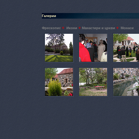
Галерии
Фрескопис
Икони
Манастири и цркви
Монаси