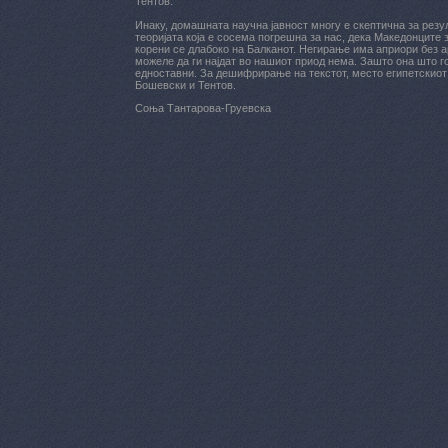
Тентов.
Инаку, домашната научна јавност многу е скептична за резу
теоријата која е сосема погрешна за нас, дека Македонците
корени се длабоко на Балканот. Негирање има априори без а
можеле да ги најдат во нашиот приод нема. Зашто она што 
едноставни. За дешифрирање на текстот, место египетскиот 
Бошевски и Тентов.
Соња Тантарова-Груевска