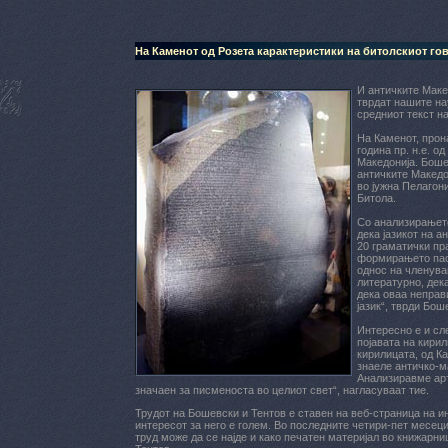
На Каменот од Розета карактеристики на битолскиот го
И античките Макед
тврдат нашите на
средниот текст н
На Каменот, прон
година пр. н.е. о
Македонија. Боше
античките Македо
во јужна Пелагони
Битола.
Со анализирањето
дека јазикот на 
20 граматички пр
формирањето паси
однос на членува
литературно, дека
дека оваа неправ
јазик“, тврди Бош
Интересно е и сл
појавата на кирил
кирилицата, од Ка
знаеле античко-ма
Анализиравме арте
значаен за писменоста во целиот свет“, нагласуваат тие.
Трудот на Бошевски и Тентов е ставен на веб-страница на и
интересот за него е голем. Во последните четири-пет месец
труд може да се најде и како печатен материјал во книжарни